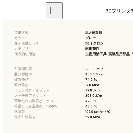
3Dプリンタ
造形方式
SLA光造形
カラー
グレー
最小積層ピッチ
50ミクロン
カテゴリ
耐衝撃性
代表的な用途
生産用治工具, 実製品用部品,
引張弾性率
1200.0 MPa
曲げ弾性率
450.0 MPa
破断伸び
74.0 %
曲げ強さ
17.0 MPa
ノッチ付きアイゾット
79.0 J/m
ノッチ無アイゾット
208.0 J/m
荷重たわみ温度@1.8MPA
42.0 °C
荷重たわみ温度@0.45MPA
48.0 °C
熱膨張
107.0 μm/m/°C
最大引張強さ
29.0 MPa