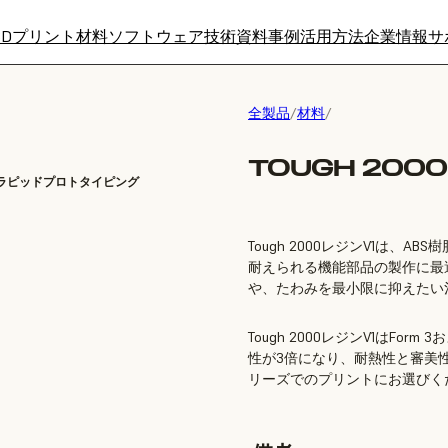
3Dプリント材料
ソフトウェア
技術資料
事例
活用方法
企業情報
サ
全製品
/
材料
/
TOUGH 2000 
 ラピッドプロトタイピング
Tough 2000レジンV1は
耐えられる機能部品の製作に最
や、たわみを最小限に抑えたい治具
Tough 2000レジンV1はFo
性が3倍になり、耐熱性と審美
リーズでのプリントにお選びく