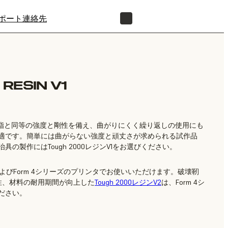
ポート
連絡先
正規販売代理店を探す
RESIN V1
、ABS樹脂と同等の強度と剛性を備え、曲がりにくく繰り返しの使用にも
適です。簡単には曲がらない強度と頑丈さが求められる試作品
の製作にはTough 2000レジンV1をお選びください。
rm 3およびForm 4シリーズのプリンタでお使いいただけます。破壊靭
性、材料の耐用期間が向上した
Tough 2000レジンV2
は、Form 4シ
ださい。