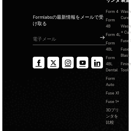
リンタ
装置
Form 4
Wash
Formlabsの最新情報をメールで受
Cure
Form
け取る
4B
Wash
+ Cur
Form 4L
サインアップ
Fuse 
Form
4BL
Fuse
Blast
Form
4BL
Finis
Dental
Tools
Form
Auto
Fuse X1
Fuse 1+
3Dプリ
ンタを
比較