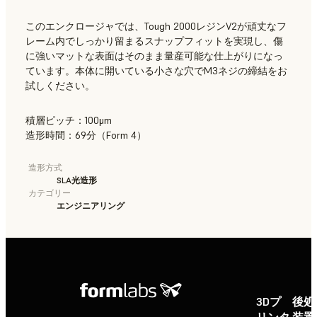
このエンクロージャでは、Tough 2000レジンV2が頑丈なフ
レーム内でしっかり留まるスナップフィットを実現し、傷
に強いマットな表面はそのまま量産可能な仕上がりになっ
ています。本体に開いている小さな穴でM3ネジの締結をお
試しください。
積層ピッチ：100μm
造形時間：69分（Form 4）
造形方式
SLA光造形
カテゴリー
エンジニアリング
3Dプ
後処