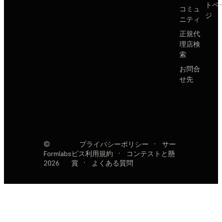
トペ
コミュ
ジ
ニティ
正規代
理店検
索
お問合
せ先
©
プライバシーポリシー
·
サー
Formlabs
ビス利用規約
·
コンテストと懸
2026
賞
·
よくある質問