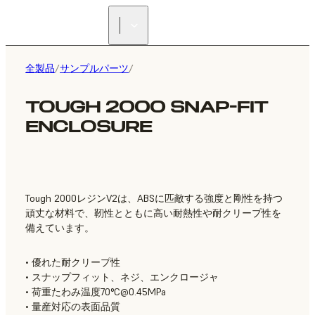
正規販売代理店を探す
全製品
/
サンプルパーツ
/
TOUGH 2000 SNAP-FIT
ENCLOSURE
Tough 2000レジンV2は、ABSに匹敵する強度と剛性を持つ
頑丈な材料で、靭性とともに高い耐熱性や耐クリープ性を
備えています。
• 優れた耐クリープ性
• スナップフィット、ネジ、エンクロージャ
• 荷重たわみ温度70°
C@0.45MPa
• 量産対応の表面品質