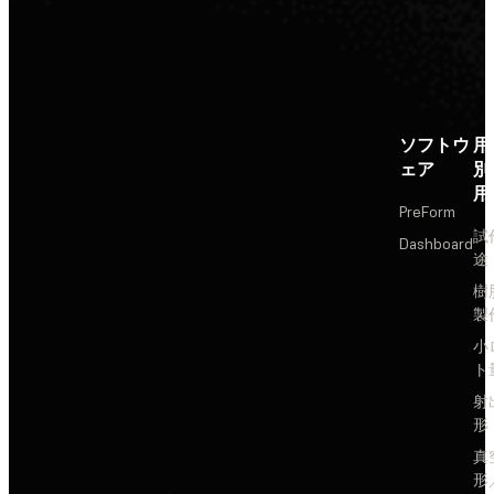
ソフトウ
用
ェア
別
用
PreForm
試
Dashboard
途
樹
製
小
ト
射
形
真
形