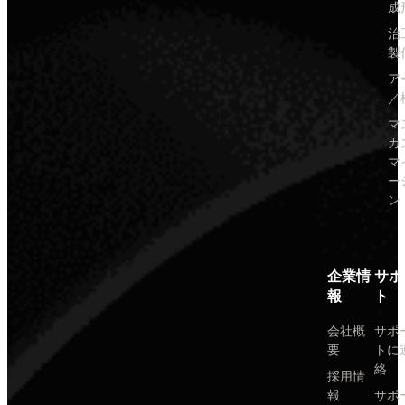
成
治
製
ア
／
マ
カ
マ
ー
ン
企業情
サポ
報
ト
会社概
サポ
要
トに
絡
採用情
報
サポ