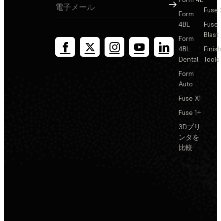
サインアップ
Fuse 
Form
4BL
Fuse
Blast
Form
4BL
Finis
Dental
Tools
Form
Auto
Fuse X1
Fuse 1+
3Dプリ
ンタを
比較