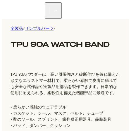
正規販売代理店を探す
全製品
/
サンプルパーツ
/
TPU 90A WATCH BAND
TPU 90Aパウダーは、高い引張強さと破断伸びを兼ね備えた
頑丈なエラストマー材料で、柔らかい感触で皮膚に触れて
も安全な試作品や実製品用部品を製作できます。日常的な
使用に耐えられる、柔軟性を備えた機能部品に最適です。
• 柔らかい感触のウェアラブル
• ガスケット、シール、マスク、ベルト、チューブ
• 靴のソール、スプリント、歯列矯正用器具、義肢装具
• パッド、ダンパー、クッション