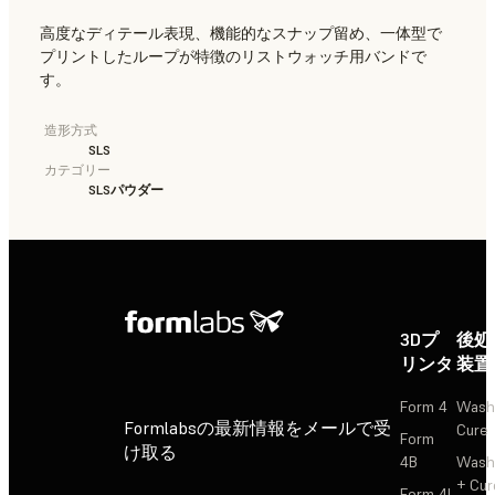
高度なディテール表現、機能的なスナップ留め、一体型で
プリントしたループが特徴のリストウォッチ用バンドで
す。
造形方式
SLS
カテゴリー
SLSパウダー
3Dプ
後処
リンタ
装置
Form 4
Wash
Formlabsの最新情報をメールで受
Cure
Form
け取る
4B
Wash
+ Cur
Form 4L