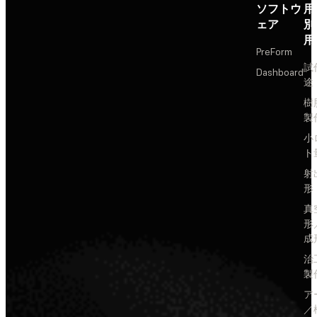
ソフトウ
用
ェア
別
用
PreForm
試
Dashboard
途
樹
製
小
ト
射
形
真
形
成
治
製
ア
／