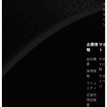
マ
カ
マ
ー
ン
企業情
サポ
報
ト
会社概
サポ
要
トに
絡
採用情
報
サポ
トペ
コミュ
ジ
ニティ
正規代
理店検
索