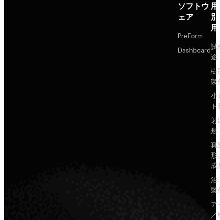
ソフトウ
用
ェア
別
用
PreForm
試
Dashboard
途
樹
製
小
ト
射
形
真
形
成
治
製
ア
／