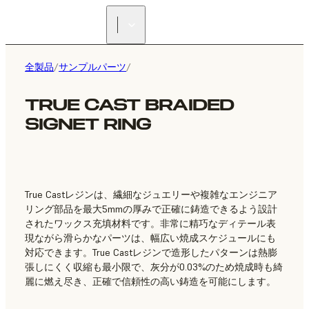
正規販売代理店を探す
全製品
/
サンプルパーツ
/
TRUE CAST BRAIDED
SIGNET RING
True Castレジンは、繊細なジュエリーや複雑なエンジニア
リング部品を最大5mmの厚みで正確に鋳造できるよう設計
されたワックス充填材料です。非常に精巧なディテール表
現ながら滑らかなパーツは、幅広い焼成スケジュールにも
対応できます。True Castレジンで造形したパターンは熱膨
張しにくく収縮も最小限で、灰分が0.03%のため焼成時も綺
麗に燃え尽き、正確で信頼性の高い鋳造を可能にします。