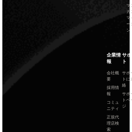
マ
カ
マ
ー
ン
企業情
サポ
報
ト
会社概
サポ
要
トに
絡
採用情
報
サポ
トペ
コミュ
ジ
ニティ
正規代
理店検
索