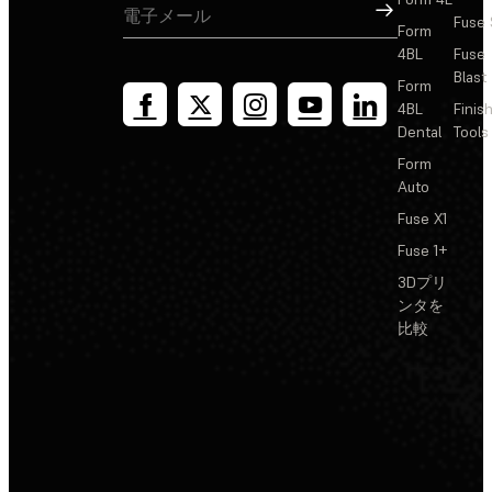
サインアップ
Fuse 
Form
4BL
Fuse
Blast
Form
4BL
Finis
Dental
Tools
Form
Auto
Fuse X1
Fuse 1+
3Dプリ
ンタを
比較