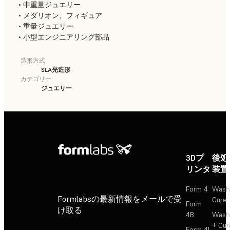
• 中重量ジュエリー
• メダリオン、フィギュア
• 重量ジュエリー
• 小型エンジニアリング部品
造形方式
SLA光造形
カテゴリー
ジュエリー
3Dプ
後処
リンタ
装置
Form 4
Wash
Formlabsの最新情報をメールで受
Cure
Form
け取る
4B
Wash
+ Cur
Form 4L