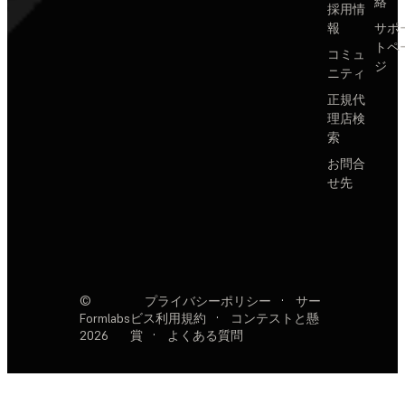
絡
採用情
報
サポ
トペ
コミュ
ジ
ニティ
正規代
理店検
索
お問合
せ先
©
プライバシーポリシー
·
サー
Formlabs
ビス利用規約
·
コンテストと懸
2026
賞
·
よくある質問