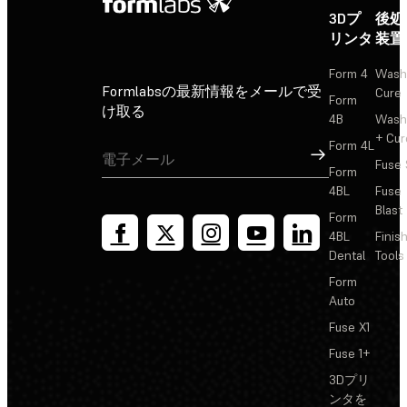
3Dプ
後処
リンタ
装置
Form 4
Wash
Formlabsの最新情報をメールで受
Cure
Form
け取る
4B
Wash
+ Cur
Form 4L
サインアップ
Fuse 
Form
4BL
Fuse
Blast
Form
4BL
Finis
Dental
Tools
Form
Auto
Fuse X1
Fuse 1+
3Dプリ
ンタを