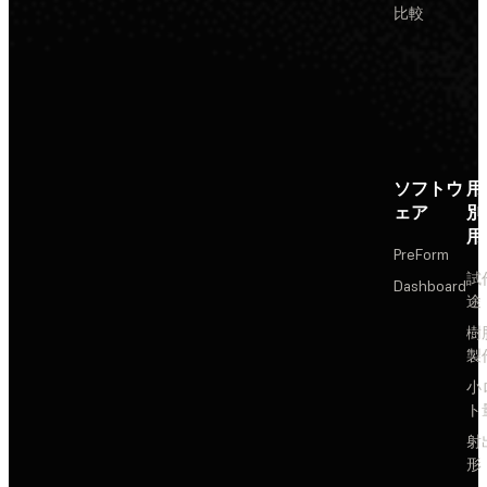
比較
ソフトウ
用
ェア
別
用
PreForm
試
Dashboard
途
樹
製
小
ト
射
形