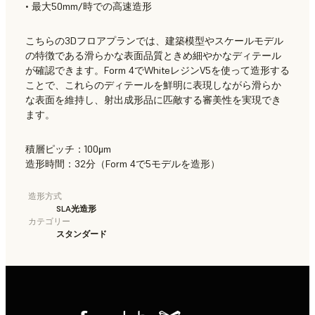
• 最大50mm/時での高速造形
こちらの3Dフロアプランでは、建築模型やスケールモデル
の特徴である滑らかな表面品質ときめ細やかなディテール
が確認できます。Form 4でWhiteレジンV5を使って造形する
ことで、これらのディテールを鮮明に表現しながら滑らか
な表面を維持し、射出成形品に匹敵する審美性を実現でき
ます。
積層ピッチ：100μm
造形時間：32分（Form 4で5モデルを造形）
造形方式
SLA光造形
カテゴリー
スタンダード