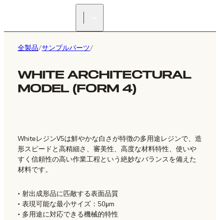
正規販売代理店を探す
全製品
/
サンプルパーツ
/
WHITE ARCHITECTURAL
MODEL (FORM 4)
WhiteレジンV5は鮮やかな白さが特徴の多用途レジンで、造
形スピードと高精細さ、審美性、高度な材料特性、使いや
すく信頼性の高い作業工程という絶妙なバランスを備えた
材料です。
• 射出成形品に匹敵する表面品質
• 表現可能な最小サイズ：50μm
• 多用途に対応できる機械的特性