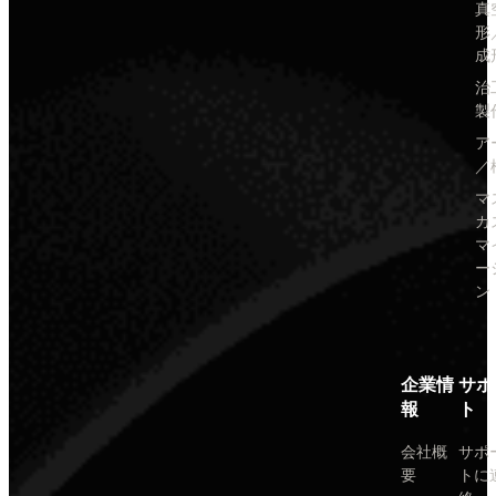
真
形
成
治
製
ア
／
マ
カ
マ
ー
ン
企業情
サポ
報
ト
会社概
サポ
要
トに