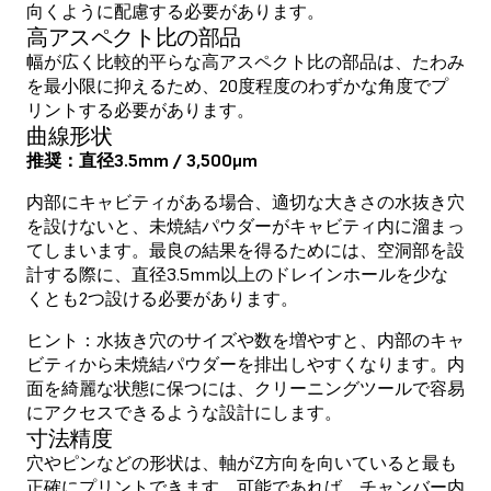
向くように配慮する必要があります。
高アスペクト比の部品
幅が広く比較的平らな高アスペクト比の部品は、たわみ
を最小限に抑えるため、20度程度のわずかな角度でプ
リントする必要があります。
曲線形状
推奨：直径3.5mm / 3,500μm
内部にキャビティがある場合、適切な大きさの水抜き穴
を設けないと、未焼結パウダーがキャビティ内に溜まっ
てしまいます。最良の結果を得るためには、空洞部を設
計する際に、直径3.5mm以上のドレインホールを少な
くとも2つ設ける必要があります。
ヒント：水抜き穴のサイズや数を増やすと、内部のキャ
ビティから未焼結パウダーを排出しやすくなります。内
面を綺麗な状態に保つには、クリーニングツールで容易
にアクセスできるような設計にします。
寸法精度
穴やピンなどの形状は、軸がZ方向を向いていると最も
正確にプリントできます。可能であれば、チャンバー内