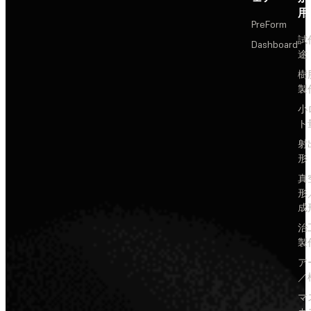
用
PreForm
試
Dashboard
途
樹
製
小
ト
射
形
真
形
成
治
製
ア
／
マ