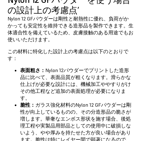
の設計上の考慮点’
Nylon 12 GFパウダーは剛性と耐熱性に優れ、負荷がか
かっても安定性を維持できる造形品を製作できます。生
体適合性を備えているため、皮膚接触のある用途でもお
使いいただけます。
この材料に特化した設計上の考慮点は以下のとおりで
す：
表面粗さ：
Nylon 12パウダーでプリントした造形
品に比べて、表面品質が粗くなります。滑らかな
仕上げが必要な設計には、機械加工ややすりがけ
その他工程など追加の表面処理が必要になりま
す。
脆性：
ガラス強化材料のNylon 12 GFパウダーは剛
性が向上しているものの、その分造形品の脆さが
増します。華奢なエンボス形状を施す場合、後処
理工程や実製品用部品としての使用中に破損しな
いよう、やや厚みを持たせた方が良い場合があり
ます。脆性は特にレイヤー間で顕著になるので、