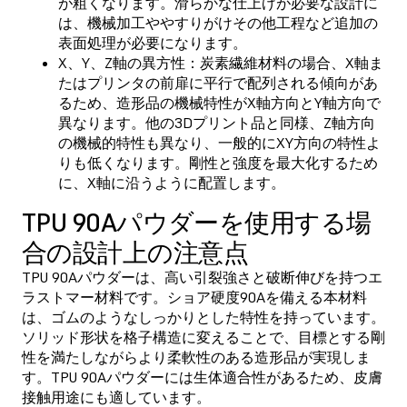
が粗くなります。滑らかな仕上げが必要な設計に
は、機械加工ややすりがけその他工程など追加の
表面処理が必要になります。
X、Y、Z軸の異方性：炭素繊維材料の場合、X軸ま
たはプリンタの前扉に平行で配列される傾向があ
るため、造形品の機械特性がX軸方向とY軸方向で
異なります。他の3Dプリント品と同様、Z軸方向
の機械的特性も異なり、一般的にXY方向の特性よ
りも低くなります。剛性と強度を最大化するため
に、X軸に沿うように配置します。
TPU 90Aパウダーを使用する場
合の設計上の注意点
TPU 90Aパウダーは、高い引裂強さと破断伸びを持つエ
ラストマー材料です。ショア硬度90Aを備える本材料
は、ゴムのようなしっかりとした特性を持っています。
ソリッド形状を格子構造に変えることで、目標とする剛
性を満たしながらより柔軟性のある造形品が実現しま
す。TPU 90Aパウダーには生体適合性があるため、皮膚
接触用途にも適しています。