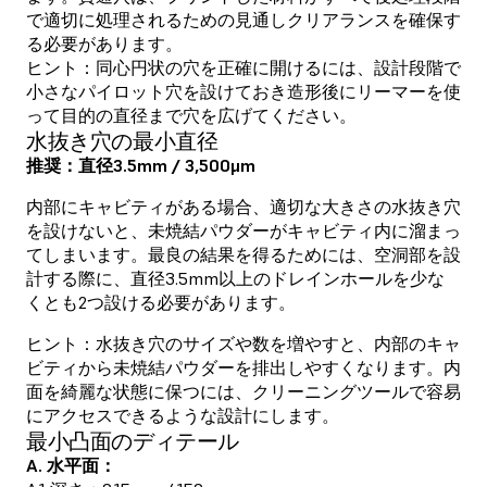
で適切に処理されるための見通しクリアランスを確保す
る必要があります。
ヒント：同心円状の穴を正確に開けるには、設計段階で
小さなパイロット穴を設けておき造形後にリーマーを使
って目的の直径まで穴を広げてください。
水抜き穴の最小直径
推奨：直径3.5mm / 3,500μm
内部にキャビティがある場合、適切な大きさの水抜き穴
を設けないと、未焼結パウダーがキャビティ内に溜まっ
てしまいます。最良の結果を得るためには、空洞部を設
計する際に、直径3.5mm以上のドレインホールを少な
くとも2つ設ける必要があります。
ヒント：水抜き穴のサイズや数を増やすと、内部のキャ
ビティから未焼結パウダーを排出しやすくなります。内
面を綺麗な状態に保つには、クリーニングツールで容易
にアクセスできるような設計にします。
最小凸面のディテール
A. 水平面：