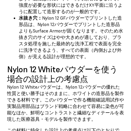
強度が必要な形状にはできるだけXY平面に沿うよ
うに配置して造形するのが一般的です。
水抜き穴：
Nylon 12 GFパウダーでプリントした造
形品は、Nylon 12パウダーでプリントした造形品
よりもSurface Armorが固くなります。そのため水
抜き穴のサイズはやや大きめが適しており、ブラ
スタ処理を施した最終的な洗浄工程で表面を完全
に洗浄できるよう、すべての表面（内側および外
側）が見える設計が理想的です。
Nylon 12 Whiteパウダーを使う
場合の設計上の考慮点
Nylon 12 Whiteパウダーは、Nylon 12パウダーの優れた
性質と使い勝手はそのままに、ホワイトの造形品を製作
できる材料です。このパウダーで作る機能確認用試作や
実製品用部品はブランド戦略に合わせて容易に染色が可
能なほか、鮮明なコントラストと繊細なディテールを表
現した医療器具・モデルを製作できます。
この材料に特化した設計上の考慮点は以下のとおりで