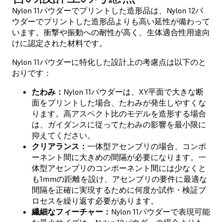
Nylon 11パウダーでプリントした造形品は、Nylon 12パ
ウダーでプリントした造形品よりも高い延性が備わって
います。衝撃や振動への耐性が高く、生体適合性用途向
けに認定された材料です。
Nylon 11パウダーに特化した設計上の考慮点は以下のと
おりです：
たわみ：
Nylon 11パウダーは、XY平面で大きな断
面をプリントした場合、たわみが発生しやすくな
ります。高アスペクト比のモデルを造形する場合
は、ガイダンスに従ってたわみの影響を最小限に
抑えてください。
クリアランス：
一体型アセンブリの場合、コンポ
ーネント間に大きめの間隔が必要になります。一
体型アセンブリのコンポーネント間には少なくと
も1mmの距離を設け、アセンブリの要件に最適な
間隔を正確に実現するために何度か試作・検証プ
ロセスを繰り返す必要があります。
繊細なフィーチャー：
Nylon 11パウダーで表現可能