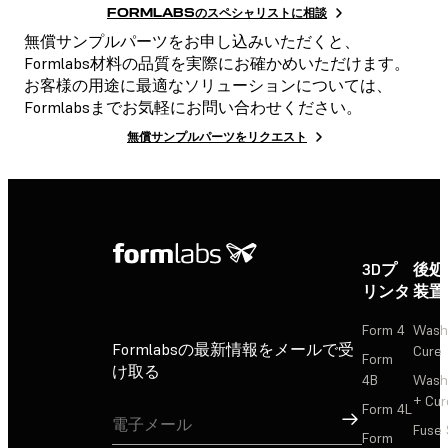
FORMLABSのスペシャリストに相談
無償サンプルパーツをお申し込みいただくと、
Formlabs材料の品質を実際にお確かめいただけます。
お客様の用途に最適なソリューションについては、
Formlabsまでお気軽にお問い合わせください。
無償サンプルパーツをリクエスト
3Dプ
後処
リンタ
装置
Form 4
Wash
Formlabsの最新情報をメールで受
Cure
Form
け取る
4B
Wash
+ Cur
Form 4L
サインアップ
Fuse 
Form