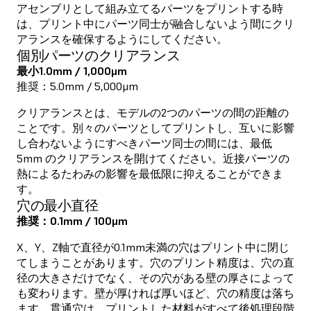
アセンブリとして組み立てるパーツをプリントする時
は、プリント中にパーツ同士が融合しないよう間にクリ
アランスを確保するようにしてください。
個別パーツのクリアランス
最小1.0mm / 1,000μm
推奨：5.0mm / 5,000μm
クリアランスとは、モデルの2つのパーツの間の距離の
ことです。別々のパーツとしてプリントし、互いに影響
し合わないようにすべきパーツ同士の間には、最低
5mm のクリアランスを開けてください。近接パーツの
熱によるたわみの影響を最低限に抑えることができま
す。
穴の最小直径
推奨：0.1mm / 100μm
X、Y、Z軸で直径が0.1mm未満の穴はプリント中に閉じ
てしまうことがあります。穴のプリント精度は、穴の直
径の大きさだけでなく、その穴がある壁の厚さによって
も変わります。壁が厚ければ厚いほど、穴の精度は落ち
ます。貫通穴は、プリントした材料がすべて後処理段階