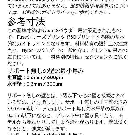
ているわけではありません。追加情報や考慮事項につい
ては、材料別のガイドラインをご参照ください。
参考寸法
この基準寸法はNylon 12パウダー用に策定されたもの
で、Fuseシリーズプリンタで3Dプリントする際の基本
的なガイドラインとなります。材料特有の設計上の注意
点と、Nylon 12パウダーの一般的な3Dプリント結果との
差異については、「材料別の特性」セクションをご覧く
ださい。
サポート無しの壁の最小厚み
垂直壁：0.6mm / 600μm
水平壁：0.3mm / 300μm
サポート無しの壁とは、2辺以下で他の壁と接続されて
いる壁のことを指します。サポート無しの垂直壁の厚み
が 0.6mm以下、またはサポート無しの水平壁の厚みが
0.3mm以下になると、プリント中に壁が反ったり、モ
デルから離れたりしてしまう恐れがあります。壁は薄く
なるほど、強度が減ります。