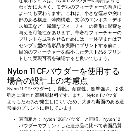
な最小サイズは、Nylon 12パウダーの場合よりも
わずかに大きく、モデルのフィーチャーの向きに
よっても変わります。これは、小さな窪みや突出
部のある構造、薄肉構造、文字のエンボス・デボ
ス加工など、繊細なフィーチャーの造形に影響を
与える可能性があります。華奢なフィーチャーの
プリントを成功させるためには、一体型またはア
センブリ型の造形品を実際にプリントする前に、
目的のフィーチャーを縮小したテスト品をプリン
トして実現可否を確認すると良いでしょう。
Nylon 11 CFパウダーを使用する
場合の設計上の考慮点
Nylon 11 CFパウダーは、剛性、耐熱性、衝撃強さ、引張
強さに優れた高機能材料です。また、Nylon 11パウダー
よりもたわみが発生しにくいため、大きな断面のある造
形品のプリントに適しています。
表面粗さ： Nylon 12GFパウダーと同様、Nylon 12
パウダーでプリントした造形品に比べて表面品質