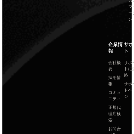
カ
マ
ー
ン
企業情
サポ
報
ト
会社概
サポ
要
トに
絡
採用情
報
サポ
トペ
コミュ
ジ
ニティ
正規代
理店検
索
お問合