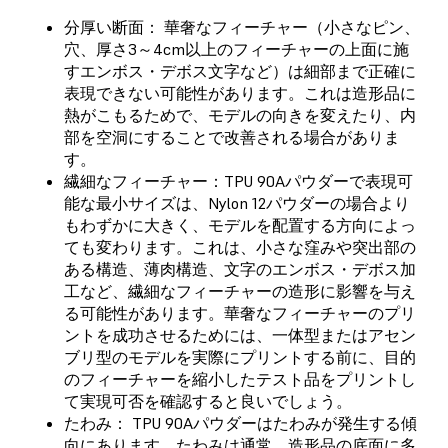
分厚い断面： 華奢なフィーチャー（小さなピン、
穴、厚さ3～4cm以上のフィーチャーの上面に施
すエンボス・デボス文字など）は細部まで正確に
表現できない可能性があります。これは造形品に
熱がこもるためで、モデルの向きを変えたり、内
部を空洞にすることで改善される場合がありま
す。
繊細なフィーチャー：TPU 90Aパウダーで表現可
能な最小サイズは、Nylon 12パウダーの場合より
もわずかに大きく、モデルを配置する方向によっ
ても変わります。これは、小さな窪みや突出部の
ある構造、薄肉構造、文字のエンボス・デボス加
工など、繊細なフィーチャーの造形に影響を与え
る可能性があります。華奢なフィーチャーのプリ
ントを成功させるためには、一体型またはアセン
ブリ型のモデルを実際にプリントする前に、目的
のフィーチャーを縮小したテスト品をプリントし
て実現可否を確認すると良いでしょう。
たわみ： TPU 90Aパウダーはたわみが発生する傾
向にあります。たわみは通常、造形品の底面に多