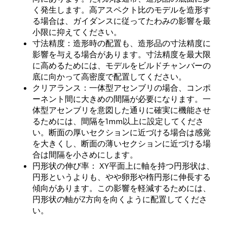
く発生します。高アスペクト比のモデルを造形す
る場合は、ガイダンスに従ってたわみの影響を最
小限に抑えてください。
寸法精度：造形時の配置も、造形品の寸法精度に
影響を与える場合があります。寸法精度を最大限
に高めるためには、モデルをビルドチャンバーの
底に向かって高密度で配置してください。
クリアランス：一体型アセンブリの場合、コンポ
ーネント間に大きめの間隔が必要になります。一
体型アセンブリを意図した通りに確実に機能させ
るためには、間隔を1mm以上に設定してくださ
い。断面の厚いセクションに近づける場合は感覚
を大きくし、断面の薄いセクションに近づける場
合は間隔を小さめにします。
円形状の伸び率： XY平面上に軸を持つ円形状は、
円形というよりも、やや卵形や楕円形に伸長する
傾向があります。この影響を軽減するためには、
円形状の軸がZ方向を向くように配置してくださ
い。