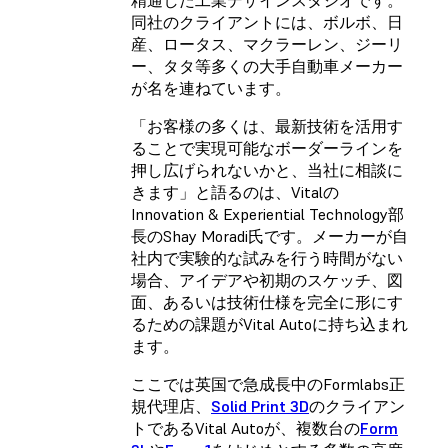
同社のクライアントには、ボルボ、日
産、ロータス、マクラーレン、ジーリ
ー、タタ等多くの大手自動車メーカー
が名を連ねています。
「お客様の多くは、最新技術を活用す
ることで実現可能なボーダーラインを
押し広げられないかと、当社に相談に
きます」と語るのは、Vitalの
Innovation & Experiential Technology部
長のShay Moradi氏です。メーカーが自
社内で実験的な試みを行う時間がない
場合、アイデアや初期のスケッチ、図
面、あるいは技術仕様を完全に形にす
るための課題がVital Autoに持ち込まれ
ます。
ここでは英国で急成長中のFormlabs正
規代理店、
Solid Print 3D
のクライアン
トであるVital Autoが、複数台の
Form