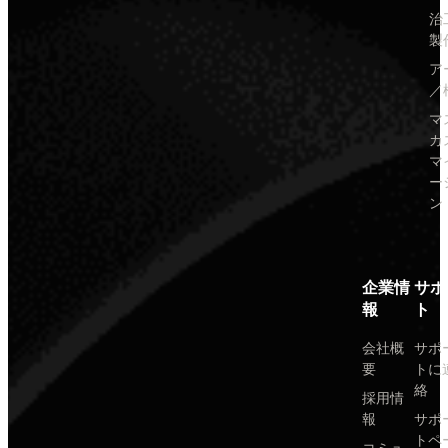
治
製
ア
／
マ
カ
マ
ー
ン
企業情
サポ
報
ト
会社概
サポ
要
トに
絡
採用情
報
サポ
トペ