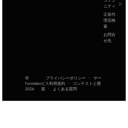
コミュ
ジ
ニティ
正規代
理店検
索
お問合
せ先
©
プライバシーポリシー
·
サー
Formlabs
ビス利用規約
·
コンテストと懸
2026
賞
·
よくある質問