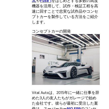
3L
や
Fuse 1
をはじめとする多数の高度
機器を活用して、試作・検証工程を高
速に回すことで忠実な試作品やコンセ
プトカーを製作している方法をご紹介
します。
コンセプトカーの開発
Vital Autoは、2015年に一緒に仕事を辞
めた3人の友人たちがガレージで始め
た会社です。彼らが最初に受注した案
件は、スーパーカー
NIO EP9
のコンセ