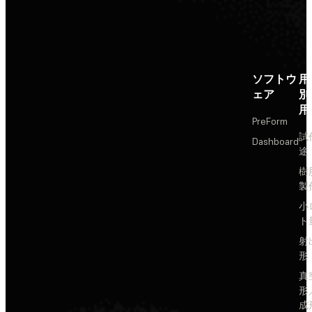
ソフトウ
用
ェア
別
用
PreForm
試
Dashboard
途
樹
製
小
ト
射
形
真
形
成