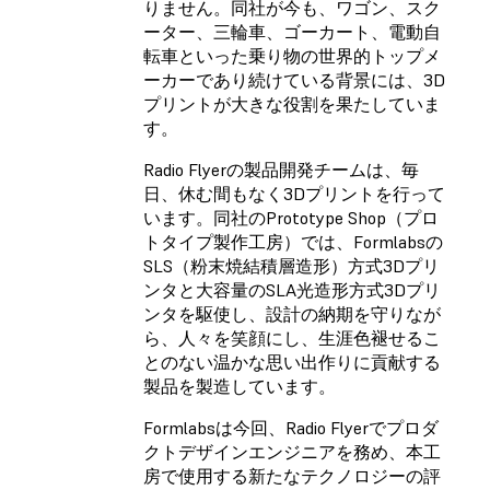
りません。同社が今も、ワゴン、スク
ーター、三輪車、ゴーカート、電動自
転車といった乗り物の世界的トップメ
ーカーであり続けている背景には、3D
プリントが大きな役割を果たしていま
す。
Radio Flyerの製品開発チームは、毎
日、休む間もなく3Dプリントを行って
います。同社のPrototype Shop（プロ
トタイプ製作工房）では、Formlabsの
SLS（粉末焼結積層造形）方式3Dプリ
ンタ
と大容量の
SLA光造形方式3Dプリ
ンタ
を駆使し、設計の納期を守りなが
ら、人々を笑顔にし、生涯色褪せるこ
とのない温かな思い出作りに貢献する
製品を製造しています。
Formlabsは今回、Radio Flyerでプロダ
クトデザインエンジニアを務め、本工
房で使用する新たなテクノロジーの評