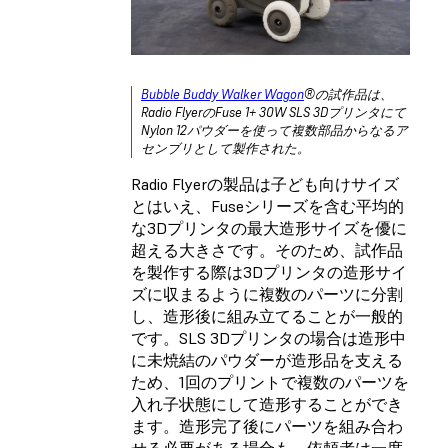
Bubble Buddy Walker Wagon
®の試作品は、
Radio FlyerのFuse 1+ 30W SLS 3Dプリンタにて
Nylon 12パウダーを使って複数部品からなるア
センブリとして製作された。
Radio Flyerの製品は子ども向けサイズ
とはいえ、Fuseシリーズを含む平均的
な3Dプリンタの最大造形サイズを優に
超える大きさです。そのため、試作品
を製作する際は3Dプリンタの造形サイ
ズに収まるように複数のパーツに分割
し、造形後に組み立てることが一般的
です。SLS 3Dプリンタの場合は造形中
に未焼結のパウダーが造形品を支える
ため、1回のプリントで複数のパーツを
入れ子状態にして造形することができ
ます。造形完了後にパーツを組み合わ
せる必要がある場合も、依頼者は一度