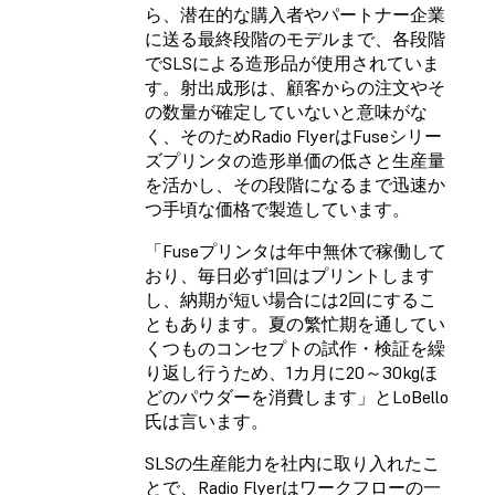
ら、潜在的な購入者やパートナー企業
に送る最終段階のモデルまで、各段階
でSLSによる造形品が使用されていま
す。射出成形は、顧客からの注文やそ
の数量が確定していないと意味がな
く、そのためRadio FlyerはFuseシリー
ズプリンタの造形単価の低さと生産量
を活かし、その段階になるまで迅速か
つ手頃な価格で製造しています。
「Fuseプリンタは年中無休で稼働して
おり、毎日必ず1回はプリントします
し、納期が短い場合には2回にするこ
ともあります。夏の繁忙期を通してい
くつものコンセプトの試作・検証を繰
り返し行うため、1カ月に20～30kgほ
どのパウダーを消費します」とLoBello
氏は言います。
SLSの生産能力を社内に取り入れたこ
とで、Radio Flyerはワークフローの一