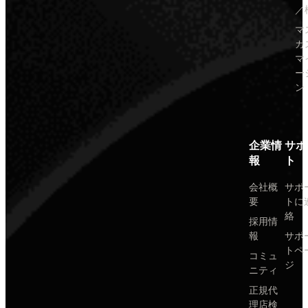
／
マ
カ
マ
ー
ン
企業情
サポ
報
ト
会社概
サポ
要
トに
絡
採用情
報
サポ
トペ
コミュ
ジ
ニティ
正規代
理店検