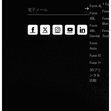
+ Cur
Form 4L
サインアップ
Fuse 
Form
4BL
Fuse
Blast
Form
4BL
Finis
Dental
Tools
Form
Auto
Fuse X1
Fuse 1+
3Dプリ
ンタを
比較