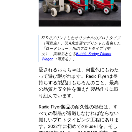
SLSでプリントしたオリジナルのプロトタイプ
（写真左）、SLA光造形でプリントし着色した
「ロードショー」用のプロトタイプ（中
央）、実製品となる
Bubble Buddy Walker
Wagon
（写真右）。
愛されるおもちゃは、何世代にもわた
って遊び継がれます。Radio Flyerは長
持ちする製品はもちろんのこと、最高
の品質と安全性を備えた製品作りに取
り組んでいます。
Radio Flyer製品の耐久性の秘密は、す
べての製品が通過しなければならない
厳しいプロトタイピング工程にありま
す。2022年に初めてのFuse 1を、そし