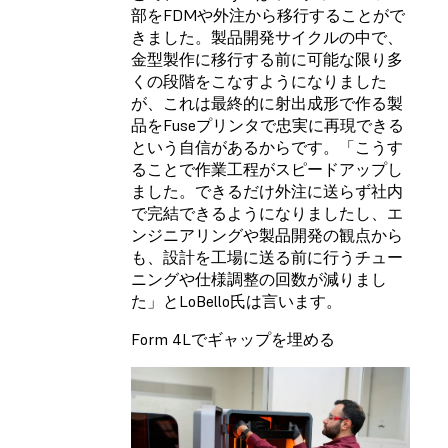
部をFDMや外注から移行することがで
きました。製品開発サイクルの中で、
金型製作に移行する前に可能な限り多
くの段階をこなすようになりました
が、これは最終的に射出成形で作る製
品をFuseプリンタで忠実に再現できる
という自信があるからです。「こうす
ることで作業工程がスピードアップし
ました。できるだけ外注に送らず社内
で完結できるようになりましたし、エ
ンジニアリングや製品開発の観点から
も、設計を工場に送る前に行うチュー
ニングや仕様調整の回数が減りまし
た」とLoBello氏は言います。
Form 4Lでギャップを埋める