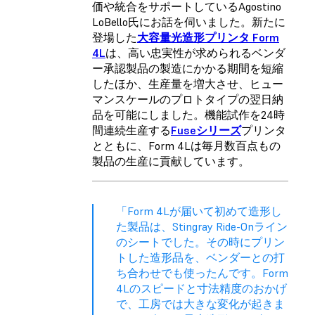
価や統合をサポートしているAgostino
LoBello氏にお話を伺いました。新たに
登場した
大容量光造形プリンタ Form
4L
は、高い忠実性が求められるベンダ
ー承認製品の製造にかかる期間を短縮
したほか、生産量を増大させ、ヒュー
マンスケールのプロトタイプの翌日納
品を可能にしました。機能試作を24時
間連続生産する
Fuseシリーズ
プリンタ
とともに、Form 4Lは毎月数百点もの
製品の生産に貢献しています。
「Form 4Lが届いて初めて造形し
た製品は、Stingray Ride-Onライン
のシートでした。その時にプリン
トした造形品を、ベンダーとの打
ち合わせでも使ったんです。Form
4Lのスピードと寸法精度のおかげ
で、工房では大きな変化が起きま