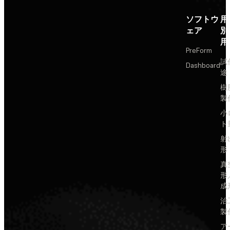
ソフトウ
用
ェア
別
用
PreForm
試
Dashboard
途
樹
製
小
ト
射
形
真
形
成
治
製
ア