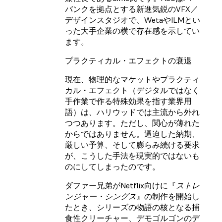
バンクを拠点とする新進気鋭のVFX／
デザインスタジオで、WetaやILMとい
った大手企業の横で存在感を示してい
ます。
プラクティカル・エフェクトの衰退
現在、物理的なマケットやプラクティ
カル・エフェクト（デジタルではなく
手作業で作る特殊効果を指す業界用
語）は、ハリウッドでは主流から外れ
つつあります。ただし、関心が薄れた
からではありません。逼迫した納期、
厳しい予算、そして膨らみ続ける要求
が、こうした手法を現実的ではないも
のにしてしまったのです。
ダファー兄弟がNetflix向けに『
ストレ
ンジャー・シングス
』の制作を開始し
たとき、シリーズの物語の核となる捕
食性クリーチャー、デモゴルゴンのデ