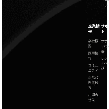
ー
ン
企業情
サポ
報
ト
会社概
サポ
要
トに
絡
採用情
報
サポ
トペ
コミュ
ジ
ニティ
正規代
理店検
索
お問合
せ先