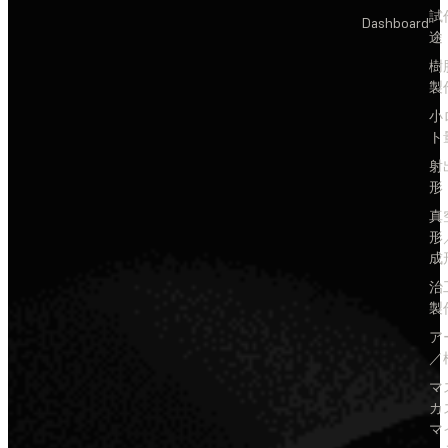
試
Dashboard
途
樹
製
小
ト
射
形
真
形
成
治
製
ア
／
マ
カ
マ