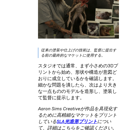
従来の塗装や仕上げの技術は、監督に提出す
る前の最終的なマケットに使用する。
スタジオでは通常、まず小さめの3Dプ
リントから始め、形状や構造が意図ど
おりに成立しているかを確認します。
細かな問題を潰したら、次はより大き
な一点もののモデルを造形し、塗装し
て監督に提示します。
Aaron Sims Creativeが作品を具現化す
るために高精細なマケットをプリント
している
SLA光造形プリント
につい
て、詳細はこちらをご確認ください。