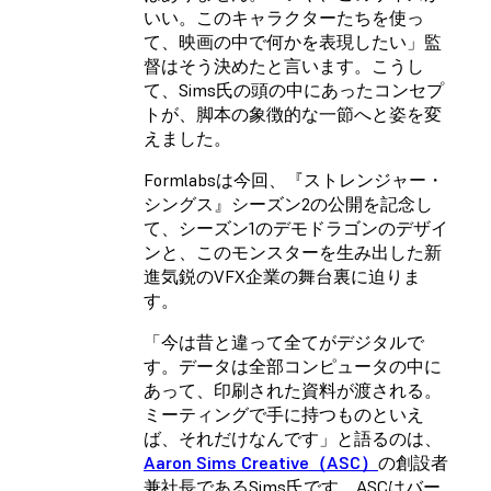
いい。このキャラクターたちを使っ
て、映画の中で何かを表現したい」監
督はそう決めたと言います。こうし
て、Sims氏の頭の中にあったコンセプ
トが、脚本の象徴的な一節へと姿を変
えました。
Formlabsは今回、『ストレンジャー・
シングス』シーズン2の公開を記念し
て、シーズン1のデモドラゴンのデザイ
ンと、このモンスターを生み出した新
進気鋭のVFX企業の舞台裏に迫りま
す。
「今は昔と違って全てがデジタルで
す。データは全部コンピュータの中に
あって、印刷された資料が渡される。
ミーティングで手に持つものといえ
ば、それだけなんです」と語るのは、
Aaron Sims Creative（ASC）
の創設者
兼社長であるSims氏です。ASCはバー