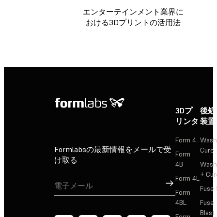
エンターテインメント業界に
おける3Dプリントの活用法
3Dプ
後処
リンタ
装置
Form 4
Wash
Formlabsの最新情報をメールで受
Cure
Form
け取る
4B
Wash
+ Cur
Form 4L
サインアップ
Fuse 
Form
4BL
Fuse
Blast
Form