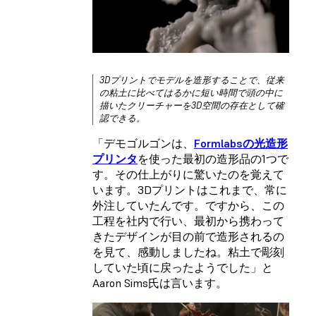
3Dプリントでモデルを造形することで、従来
の粘土に比べてはるかに短い時間で頭の中に
描いたクリーチャーを3D空間の存在として確
認できる。
「デモゴルゴンは、
Formlabsの光造形
プリンタ
を使った最初の造形品の1つで
す。その仕上がりに驚いたのを覚えて
います。3Dプリントはこれまで、常に
外注していたんです。ですから、この
工程を社内で行い、最初から携わって
きたデザインが目の前で造形されるの
を見て、感動しましたね。粘土で彫刻
していた頃に戻ったようでした」と
Aaron Sims氏は言います。