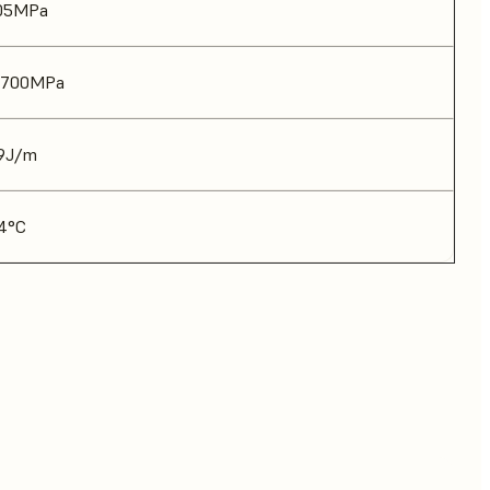
05MPa
,700MPa
9J/m
4°C