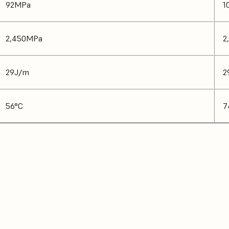
92MPa
1
2,450MPa
2
29J/m
2
56°C
7