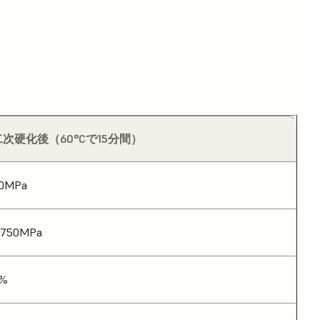
二次硬化後（60°Cで15分間）
0MPa
,750MPa
%