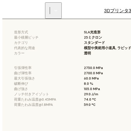
3Dプリンタ
造形方式
SLA光造形
最小積層ピッチ
25ミクロン
カテゴリ
スタンダード
代表的な用途
模型や美術用小道具, ラピッ
カラー
透明
引張弾性率
2750.0 MPa
曲げ弾性率
2700.0 MPa
最大引張強さ
60.0 MPa
破断伸び
8.0 %
曲げ強さ
105.0 MPa
ノッチ付きアイゾット
29.0 J/m
荷重たわみ温度@0.45MPA
74.0 °C
荷重たわみ温度@1.8MPA
59.0 °C