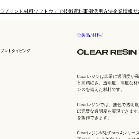
3Dプリント材料
ソフトウェア
技術資料
事例
活用方法
企業情報
サ
全製品
/
材料
/
CLEAR RESIN 
ドプロトタイピング
Clearレジンは非常に透明度
と高精細さ、透明度、高度な材
ンスを備えた材料です。
Clearレジンでは、無色で透
ぼ完璧な透明度を実現できます
を製作できます。
ClearレジンV5はForm 