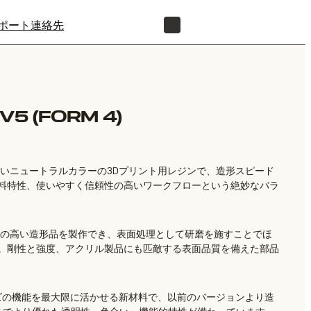
ポート
連絡先
正規販売代理店を探す
V5 (FORM 4)
が高いニュートラルカラーの3Dプリント用レジンで、造形スピード
料特性、使いやすく信頼性の高いワークフローという絶妙なバラ
明度の高い造形品を製作でき、表面処理として研磨を施すことでほ
。剛性と強度、アクリル製品にも匹敵する表面品質を備えた部品
4シリーズの機能を最大限に活かせる新材料で、以前のバージョンより造