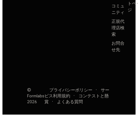
トペ
コミュ
ジ
ニティ
正規代
理店検
索
お問合
せ先
©
プライバシーポリシー
·
サー
Formlabs
ビス利用規約
·
コンテストと懸
2026
賞
·
よくある質問