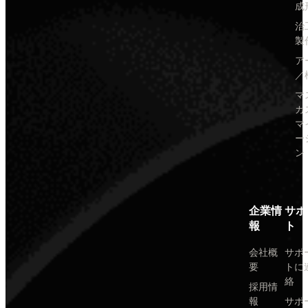
成
治
製
ア
／
マ
カ
マ
ー
ン
企業情
サポ
報
ト
会社概
サポ
要
トに
絡
採用情
報
サポ