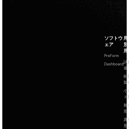
ソフトウ
用
ェア
別
用
PreForm
試
Dashboard
途
樹
製
小
ト
射
形
真
形