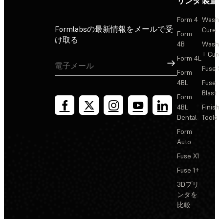
リンタ
装置
Form 4
Wash
Formlabsの最新情報をメールで受
Cure
Form
け取る
4B
Wash
+ Cur
Form 4L
サインアップ
Fuse 
Form
4BL
Fuse
Blast
Form
4BL
Finis
Dental
Tools
Form
Auto
Fuse X1
Fuse 1+
3Dプリ
ンタを
比較