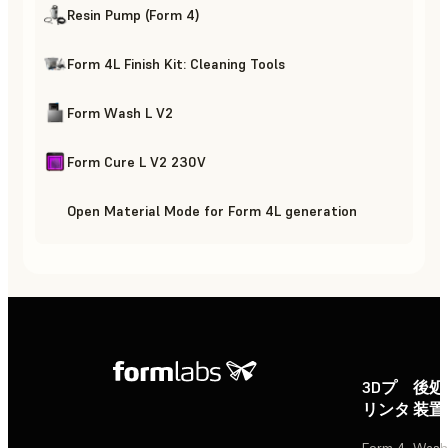
Resin Pump (Form 4)
Form 4L Finish Kit: Cleaning Tools
Form Wash L V2
Form Cure L V2 230V
Open Material Mode for Form 4L generation
3Dプ
後処
リンタ
装置
Form 4
Wash