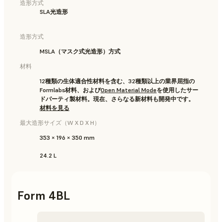
造形方式
SLA光造形
造形方式
MSLA（マスク式光造形）方式
材料
12種類の生体適合性材料を含む、32種類以上の業界屈指の
Formlabs材料、および
Open Material Mode
を使用したサー
ドパーティ製材料。現在、さらなる新材料も開発中です。
材料を見る
最大造形サイズ（W X D X H）
353 × 196 × 350 mm
24.2 L
Form 4BL