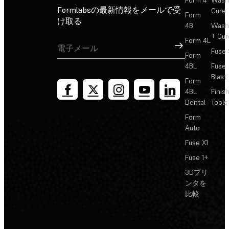
Formlabsの最新情報をメールで受
Cure
Form
け取る
4B
Wash
+ Cur
Form 4L
サインアップ
Fuse 
Form
4BL
Fuse
Blast
Form
4BL
Finis
Dental
Tools
Form
Auto
Fuse X1
Fuse 1+
3Dプリ
ンタを
比較