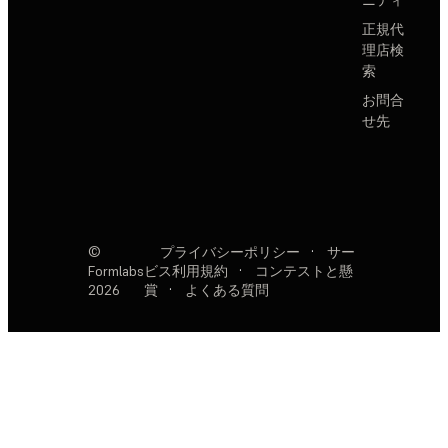
正規代
理店検
索
お問合
せ先
©
プライバシーポリシー
·
サー
Formlabs
ビス利用規約
·
コンテストと懸
2026
賞
·
よくある質問