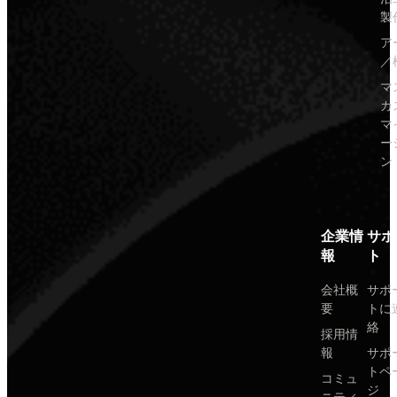
製
ア
／
マ
カ
マ
ー
ン
企業情
サポ
報
ト
会社概
サポ
要
トに
絡
採用情
報
サポ
トペ
コミュ
ジ
ニティ