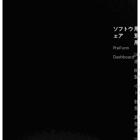
ソフトウ
用
ェア
別
用
PreForm
試
Dashboard
途
樹
製
小
ト
射
形
真
形
成
治