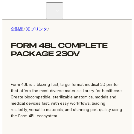
正規販売代理店を探す
全製品
/
3Dプリンタ
/
FORM 4BL COMPLETE
PACKAGE 230V
Form 4BL is a blazing fast, large-format medical 3D printer
that offers the most diverse materials library for healthcare.
Create biocompatible, sterilizable anatomical models and
medical devices fast, with easy workflows, leading
reliability, versatile materials, and stunning part quality using
the Form 4BL ecosystem.