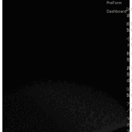
PreForm
試
Dashboard
途
樹
製
小
ト
射
形
真
形
成
治
製
ア
／
マ
カ
マ