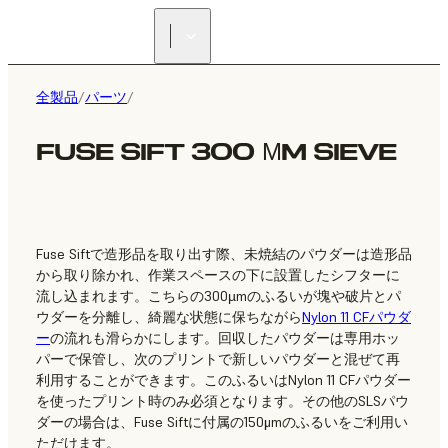
正規販売代理店を探す
全製品
/
パーツ
/
FUSE SIFT 300 ΜM SIEVE
Fuse Siftで造形品を取り出す際、未焼結のパウダーは造形品
から取り除かれ、作業スペースの下に設置したシフターに
流し込まれます。こちらの300µmのふるいが塊や破片とパ
ウダーを分離し、綺麗な状態に保ちながら
Nylon 11 CFパウダ
ー
の流れも滑らかにします。回収したパウダーは専用ホッ
パーで保管し、次のプリントで新しいパウダーと混ぜて再
利用することができます。このふるいはNylon 11 CFパウダー
を使ったプリント時のみ必須となります。その他のSLSパウ
ダーの場合は、Fuse Siftに付属の150μmのふるいをご利用い
ただけます。