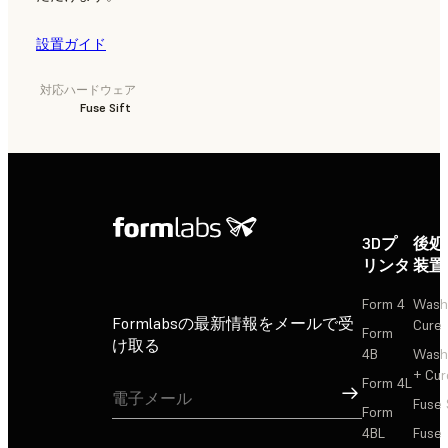
設置ガイド
対応ハードウェア
Fuse Sift
3Dプ
後処
リンタ
装置
Form 4
Wash
Formlabsの最新情報をメールで受
Cure
Form
け取る
4B
Wash
+ Cur
Form 4L
サインアップ
Fuse 
Form
4BL
Fuse