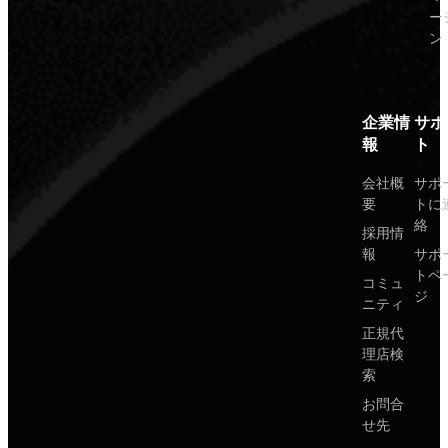
ー
ン
企業情
サポ
報
ト
会社概
サポ
要
トに
絡
採用情
報
サポ
トペ
コミュ
ジ
ニティ
正規代
理店検
索
お問合
せ先