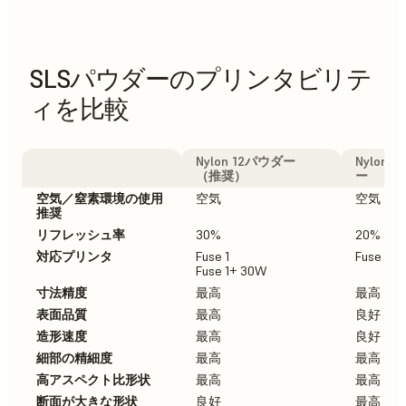
SLSパウダーのプリンタビリテ
ィを比較
Nylon 12パウダー
Nylon 
（推奨）
ー
空気／窒素環境の使用
空気
空気
推奨
リフレッシュ率
30%
20%
対応プリンタ
Fuse 1
Fuse 1+
Fuse 1+ 30W
寸法精度
最高
最高
表面品質
最高
良好
造形速度
最高
良好
細部の精細度
最高
最高
高アスペクト比形状
最高
最高
断面が大きな形状
良好
最高