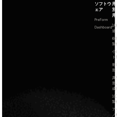
ソフトウ
用
ェア
別
用
PreForm
試
Dashboard
途
樹
製
小
ト
射
形
真
形
成
治
製
ア
／