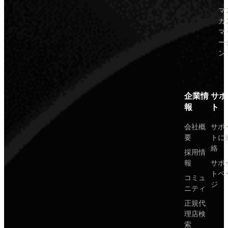
マ
カ
マ
ー
ン
企業情
サポ
報
ト
会社概
サポ
要
トに
絡
採用情
報
サポ
トペ
コミュ
ジ
ニティ
正規代
理店検
索