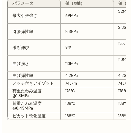
パラメータ
値（X軸）
値（Y
52MPa
最大引張強さ
69MPa
2.8GPa
引張弾性率
5.3GPa
15%
破断伸び
9％
110MPa
曲げ強さ
110MPa
曲げ弾性率
4.2GPa
4.2GPa
ノッチ付きアイゾット
74J/m
74J/m
荷重たわみ温度
178°C
178°C
@1.8MPa
荷重たわみ温度
188°C
188°C
@0.45MPa
ビカット軟化温度
188°C
188°C