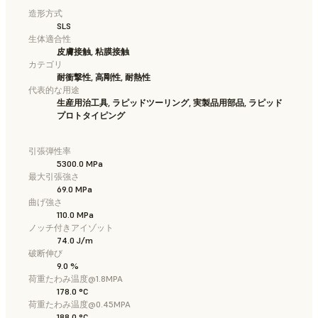
造形方式
SLS
生体適合性
皮膚接触, 粘膜接触
カテゴリ
耐衝撃性, 高剛性, 耐熱性
代表的な用途
生産用治工具, ラピッドツーリング, 実製品用部品, ラピッド
プロトタイピング
引張弾性率
5300.0 MPa
最大引張強さ
69.0 MPa
曲げ強さ
110.0 MPa
ノッチ付きアイゾット
74.0 J/m
破断伸び
9.0 %
荷重たわみ温度@1.8MPA
178.0 °C
荷重たわみ温度@0.45MPA
188.0 °C