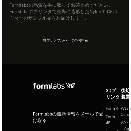
Formlabsの品質を手に取ってお確かめください。
Formlabsのプリンタで実際に造形したNylon 11 CFパ
ウダーのサンプル品をお届けします。
無償サンプルパーツのお申込
3Dプ
後処
リンタ
装置
Form 4
Wash
Formlabsの最新情報をメールで受
Cure
Form
け取る
4B
Wash
+ Cur