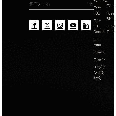
Form 4L
サインアップ
Fuse 
Form
4BL
Fuse
Blast
Form
4BL
Finis
Dental
Tools
Form
Auto
Fuse X1
Fuse 1+
3Dプリ
ンタを
比較