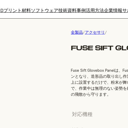
3Dプリント材料
ソフトウェア
技術資料
事例
活用方法
企業情報
サ
全製品
/
アクセサリ
/
FUSE SIFT G
Fuse Sift Glovebox 
ンとなり、造形品の取り出し作業を
上に設置するだけで、粉末が舞
で、作業中は無理のない姿勢を
の飛散から守ります。
対応機種