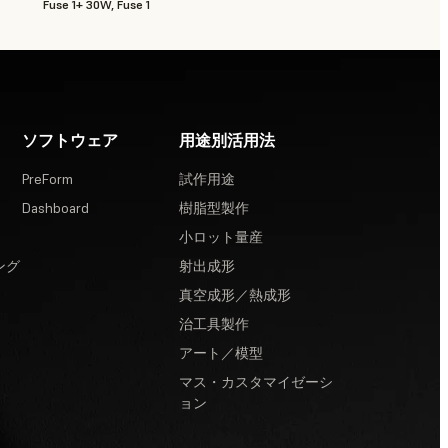
Fuse 1+ 30W, Fuse 1
ソフトウェア
用途別活用法
PreForm
試作用途
Dashboard
樹脂型製作
小ロット量産
ング
射出成形
真空成形／熱成形
治工具製作
アート／模型
マス・カスタマイゼーシ
ョン