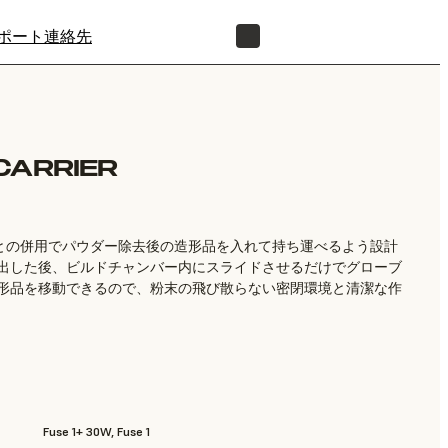
ポート
連絡先
正規販売代理店を探す
CARRIER
、Fuse Siftとの併用でパウダー除去後の造形品を入れて持ち運べるよう設計
出した後、ビルドチャンバー内にスライドさせるだけでグローブ
形品を移動できるので、粉末の飛び散らない密閉環境と清潔な作
Fuse 1+ 30W, Fuse 1