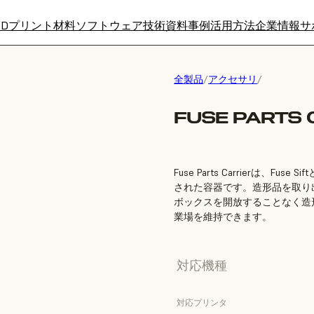
3Dプリント材料
ソフトウェア
技術資料
事例
活用方法
企業情報
サ
全製品
/
アクセサリ
/
FUSE PARTS 
Fuse Parts Carrierは
された容器です。造形品を取り
ボックスを開放することなく造
業場を維持できます。
対応機種
対応プリンタ