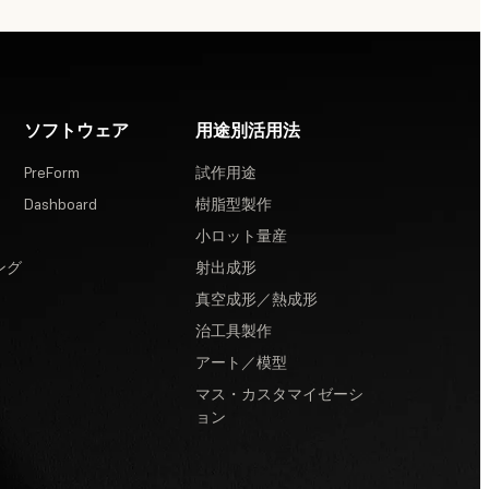
ソフトウェア
用途別活用法
PreForm
試作用途
Dashboard
樹脂型製作
小ロット量産
ング
射出成形
真空成形／熱成形
治工具製作
アート／模型
マス・カスタマイゼーシ
ョン