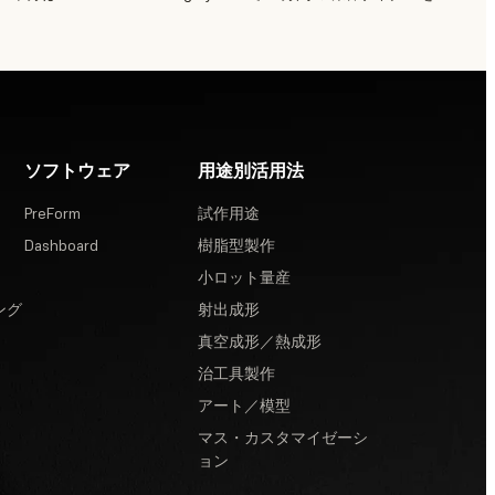
ソフトウェア
用途別活用法
PreForm
試作用途
Dashboard
樹脂型製作
小ロット量産
ング
射出成形
真空成形／熱成形
治工具製作
アート／模型
マス・カスタマイゼーシ
ョン