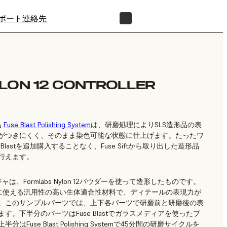
ポート
連絡先
正規販売代理店を探す
LON 12 CONTROLLER
品
Fuse Blast Polishing System
は、研磨処理によりSLS造形品の表
がつきにくく、そのまま染色可能な状態に仕上げます。たったワ
Blastを追加購入することなく、Fuse Siftから取り出した造形品
行えます。
ジャは、
Formlabs Nylon 12パウダー
を使って造形したものです。
い用途に使える汎用性の高い生体適合性材料で、ディテールの表現力が
。このサンプルパーツでは、上下各パーツで研磨前と研磨後の表
。下半分のパーツはFuse Blastでガラスメディアを使ったブ
use Blast Polishing Systemで45分間の研磨サイクルを