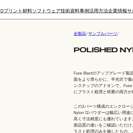
3Dプリント材料
ソフトウェア
技術資料
事例
活用方法
企業情報
サ
全製品
/
サンプルパーツ
/
POLISHED NY
Fuse Blastのアップグレード製
面をより滑らかに、半光沢で傷
ンステップのアドオンで、Fuse 
にブラスト処理と研磨の両方が
この2パーツ構成のエンクロー
Nylon 12パウダーは幅広
高く寸法精度にも優れています
面品質の違いをご確認いただけます
ラスト処理のみを施したもの、上半分はF