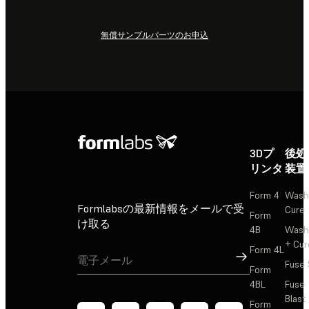
無償サンプルパーツのお申込
3Dプ
後処
リンタ
装置
Form 4
Wash
Formlabsの最新情報をメールで受
Cure
Form
け取る
4B
Wash
+ Cur
Form 4L
サインアップ
Fuse 
Form
4BL
Fuse
Blast
Form