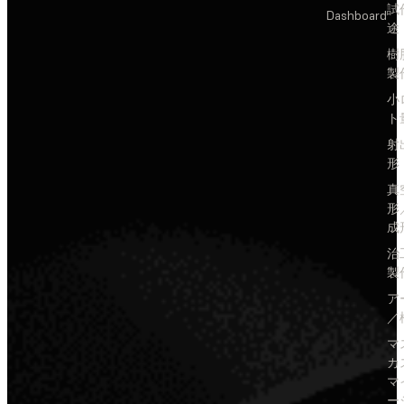
試
Dashboard
途
樹
製
小
ト
射
形
真
形
成
治
製
ア
／
マ
カ
マ
ー