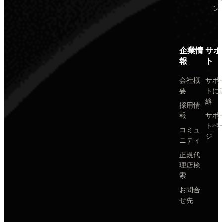
ン
企業情
サポ
報
ト
会社概
サポ
要
トに
絡
採用情
報
サポ
トペ
コミュ
ジ
ニティ
正規代
理店検
索
お問合
せ先