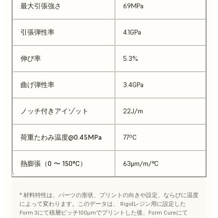
最大引張強さ
69MPa
引張弾性率
4.1GPa
伸び率
5.3%
曲げ弾性率
3.4GPa
ノッチ付きアイゾット
22J/m
荷重たわみ温度@0.45MPa
77ºC
熱膨張（0 〜 150°C）
63μm/m/°C
* 材料特性は、パーツの形状、プリントの向きや設定、ならびに温度
によって変わります。このデータは、 Rigidレジン用に設定した
Form 3にて積層ピッチ100μmでプリントした後、Form Cureにて