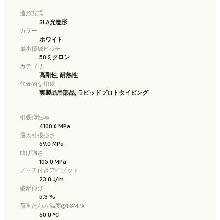
造形方式
SLA光造形
カラー
ホワイト
最小積層ピッチ
50ミクロン
カテゴリ
高剛性, 耐熱性
代表的な用途
実製品用部品, ラピッドプロトタイピング
引張弾性率
4100.0 MPa
最大引張強さ
69.0 MPa
曲げ強さ
105.0 MPa
ノッチ付きアイゾット
23.0 J/m
破断伸び
5.3 %
荷重たわみ温度@1.8MPA
60.0 °C