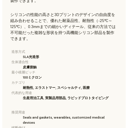
製作できます。
シリコンの性能の高さと3Dプリントのデザインの自由度を
組み合わせることで、優れた耐薬品性、耐熱性（-25°C～
125°C）、0.3mmまでの細かいディテール、従来の方法では
不可能だった複雑な形状を持つ高機能シリコン部品を製作
できます。
造形方式
SLA光造形
生体適合性
皮膚接触
最小積層ピッチ
100ミクロン
カテゴリ
耐熱性, エラストマー, スペシャルティ, 医療
代表的な用途
生産用治工具, 実製品用部品, ラピッドプロトタイピング
推奨用途
Seals and gaskets, wearables, customized medical
devices
破断伸び