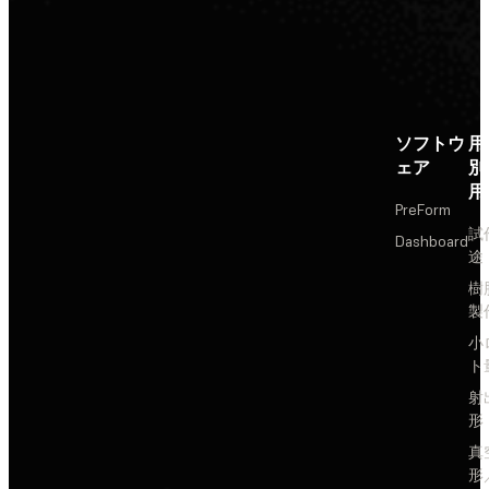
ソフトウ
用
ェア
別
用
PreForm
試
Dashboard
途
樹
製
小
ト
射
形
真
形