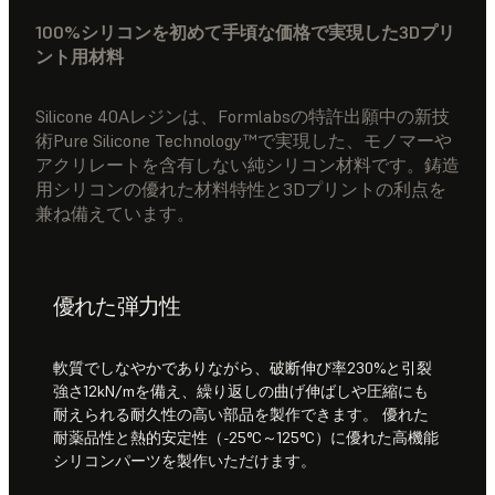
100%シリコンを初めて手頃な価格で実現した3Dプリ
ント用材料
Silicone 40Aレジンは、Formlabsの特許出願中の新技
術Pure Silicone Technology™で実現した、モノマーや
アクリレートを含有しない純シリコン材料です。鋳造
用シリコンの優れた材料特性と3Dプリントの利点を
兼ね備えています。
優れた弾力性
軟質でしなやかでありながら、破断伸び率230%と引裂
強さ12kN/mを備え、繰り返しの曲げ伸ばしや圧縮にも
耐えられる耐久性の高い部品を製作できます。 優れた
耐薬品性と熱的安定性（-25°C～125°C）に優れた高機能
シリコンパーツを製作いただけます。