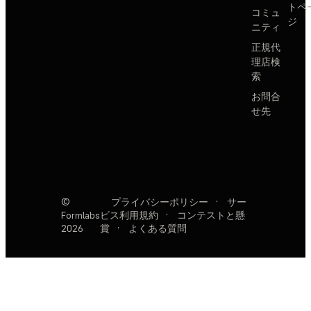
トペ
コミュ
ジ
ニティ
正規代
理店検
索
お問合
せ先
©
プライバシーポリシー
·
サー
Formlabs
ビス利用規約
·
コンテストと懸
2026
賞
·
よくある質問