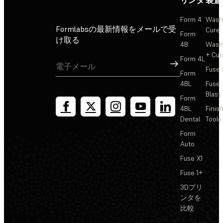
Form 4
Wash
Formlabsの最新情報をメールで受
Cure
Form
け取る
4B
Wash
+ Cur
Form 4L
サインアップ
Fuse 
Form
4BL
Fuse
Blast
Form
4BL
Finis
Dental
Tools
Form
Auto
Fuse X1
Fuse 1+
3Dプリ
ンタを
比較