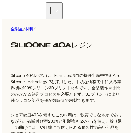
正規販売代理店を探す
全製品
/
材料
/
SILICONE 40Aレジン
Silicone 40Aレジンは、Formlabs独自の特許出願中技術Pure
Silicone Technology™を採用した、手頃な価格で手に入る業
界初の100%シリコン3Dプリント材料です。金型製作や手間
のかかかる鋳造プロセスを必要とせず、3Dプリントにより
純シリコン部品を僅か数時間で内製できます。
ショア硬度40Aを備えたこの材料は、軟質でしなやかであり
ながら、破断伸び率230%と引裂強さ12kN/mを備え、繰り返
しの曲げ伸ばしや圧縮にも耐えられる耐久性の高い部品を