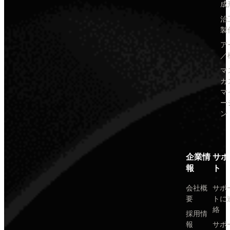
成
治
製
ア
／
マ
カ
マ
ー
ン
企業情
サポ
報
ト
会社概
サポ
要
トに
絡
採用情
報
サポ