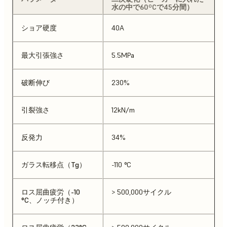
水の中で60ºCで45分間）
ショア硬度
40A
最大引張強さ
5.5MPa
破断伸び
230%
引裂強さ
12kN/m
反発力
34%
ガラス転移点（Tg）
-110 °C
ロス屈曲疲労（-10
> 500,000サイクル
°C、ノッチ付き）