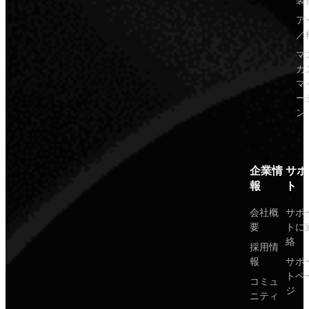
製
ア
／
マ
カ
マ
ー
ン
企業情
サポ
報
ト
会社概
サポ
要
トに
絡
採用情
報
サポ
トペ
コミュ
ジ
ニティ