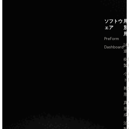
ソフトウ
用
ェア
別
用
PreForm
試
Dashboard
途
樹
製
小
ト
射
形
真
形
成
治