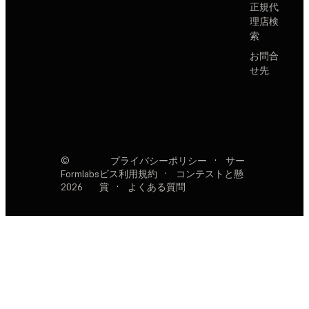
正規代
理店検
索
お問合
せ先
©
プライバシーポリシー
·
サー
Formlabs
ビス利用規約
·
コンテストと懸
2026
賞
·
よくある質問