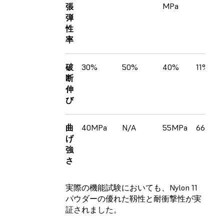
MPa
張
弾
性
率
破
30%
50%
40%
11%
断
伸
び
曲
40MPa
N/A
55MPa
66MPa
げ
強
さ
実際の機能試験においても、Nylon 11
パウダーの優れた靱性と耐衝撃性が実
証されました。