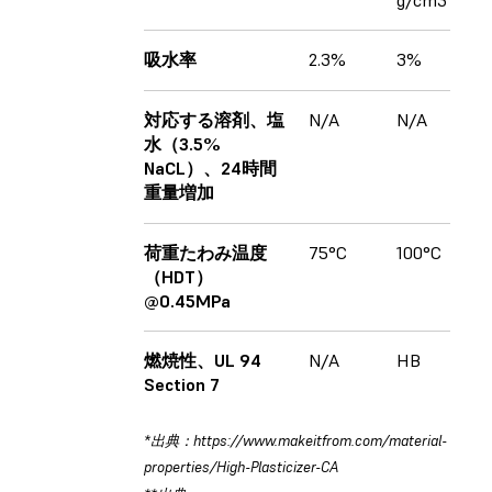
吸水率
2.3%
3%
0.
対応する溶剤、塩
N/A
N/A
0.1
水（3.5%
NaCL）、24時間
重量増加
荷重たわみ温度
75°C
100°C
182
（HDT）
@0.45MPa
燃焼性、UL 94
N/A
HB
HB
Section 7
*出典：https://www.makeitfrom.com/material-
properties/High-Plasticizer-CA