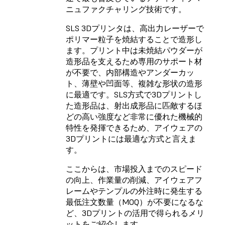
ニュファクチャリング技術です。
SLS 3Dプリンタは、高出力レーザーで
ポリマー粒子を焼結することで造形し
ます。プリント中は未焼結パウダーが
造形品を支えるため専用のサポート材
が不要で、内部構造やアンダーカッ
ト、薄壁や凹面等、複雑な形状の造形
に最適です。SLS方式で3Dプリントし
た造形品は、射出成形品に匹敵するほ
どの高い強度など非常に優れた機械的
特性を発揮できるため、アイウェアの
3Dプリントには最適な方式と言えま
す。
ここからは、市場投入までのスピード
の向上、作業量の削減、アイウェアフ
レームやテンプルの外注時に発生する
最低注文数量（MOQ）が不要になるな
ど、3Dプリントの活用で得られるメリ
ットをご紹介します。