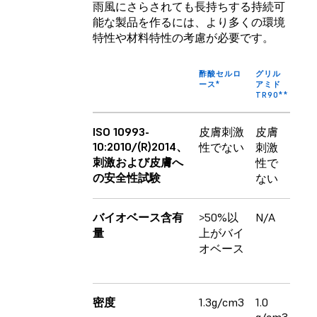
雨風にさらされても長持ちする持続可
能な製品を作るには、より多くの環境
特性や材料特性の考慮が必要です。
酢酸セルロ
グリル
NY
ース*
アミド
11
TR90**
ダー
ISO 10993-
皮膚刺激
皮膚
皮
10:2010/(R)2014、
性でない
刺激
刺
刺激および皮膚へ
性で
性
の安全性試験
ない
な
バイオベース含有
>50%以
N/A
10
バ
量
上がバイ
オ
オベース
ー
密度
1.3g/cm3
1.0
1.0
g/cm3
g/