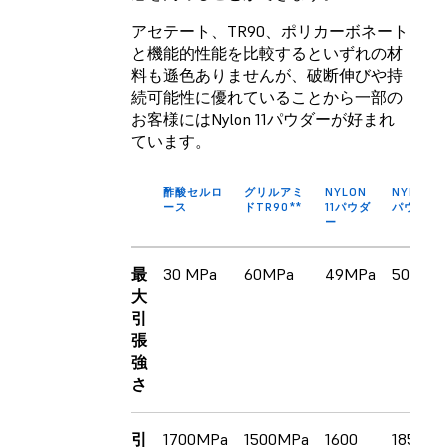
アセテート、TR90、ポリカーボネート
と機能的性能を比較するといずれの材
料も遜色ありませんが、破断伸びや持
続可能性に優れていることから一部の
お客様にはNylon 11パウダーが好まれ
ています。
酢酸セルロ
グリルアミ
NYLON
NYLON 1
ース
ドTR90**
11パウダ
パウダー
ー
最
30 MPa
60MPa
49MPa
50MPa
大
引
張
強
さ
引
1700MPa
1500MPa
1600
1850MP