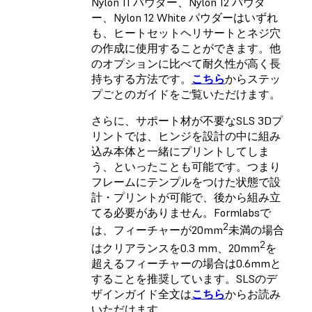
Nylon 11 パウダー、Nylon 12 パウダ
ー、Nylon 12 White パウダーはいずれ
も、ヒートセットヘリサートとネジ穴
の作成に使用することができます。他
のオプションに比べて耐久性が高く長
持ちする方法です。
こちら
からステッ
プごとのガイドをご覧いただけます。
さらに、サポート材が不要なSLS 3Dプ
リントでは、ヒンジを設計の中に組み
込み本体と一緒にプリントしてしま
う、といったことも可能です。つまり
フレームにテンプルをつけた状態で設
計・プリントが可能で、後から組み立
てる必要がありません。Formlabsで
2
は、フィーチャーが20mm
未満の場合
2
はクリアランスを0.3 mm、20mm
を
超えるフィーチャーの場合は0.6mmと
することを推奨しています。SLSのデ
ザインガイド全文は
こちら
からお読み
いただけます。