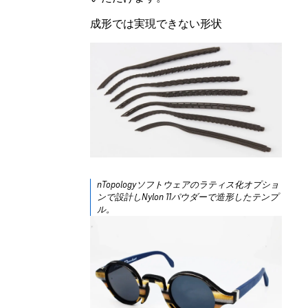
成形では実現できない形状
nTopologyソフトウェアのラティス化オプショ
ンで設計しNylon 11パウダーで造形したテンプ
ル。