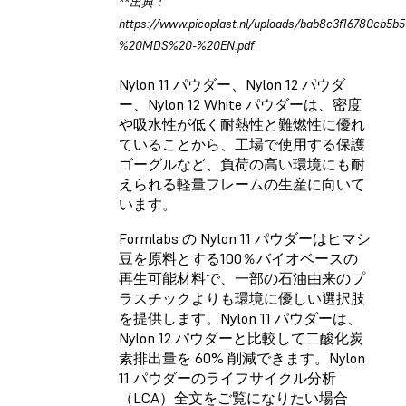
**出典：
https://www.picoplast.nl/uploads/bab8c3f16780cb
%20MDS%20-%20EN.pdf
Nylon 11 パウダー、Nylon 12 パウダ
ー、Nylon 12 White パウダーは、密度
や吸水性が低く耐熱性と難燃性に優れ
ていることから、工場で使用する保護
ゴーグルなど、負荷の高い環境にも耐
えられる軽量フレームの生産に向いて
います。
Formlabs の Nylon 11 パウダーはヒマシ
豆を原料とする100％バイオベースの
再生可能材料で、一部の石油由来のプ
ラスチックよりも環境に優しい選択肢
を提供します。Nylon 11 パウダーは、
Nylon 12 パウダーと比較して二酸化炭
素排出量を 60% 削減できます。Nylon
11 パウダーのライフサイクル分析
（LCA）全文をご覧になりたい場合