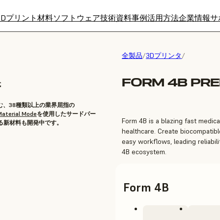
3Dプリント材料
ソフトウェア
技術資料
事例
活用方法
企業情報
サ
全製品
/
3Dプリンタ
/
FORM 4B PR
式
む、38種類以上の業界屈指の
aterial Mode
を使用したサードパー
Form 4B is a blazing fast medical
る新材料も開発中です。
healthcare. Create biocompatible
easy workflows, leading reliabili
4B ecosystem.
Form 4B