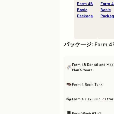
Form 4B
Form 
Basic
Basic
Package
Packa
パッケージ
:
Form 4
Form 4B Dental and Medi
Plan 5 Years
Form 4 Resin Tank
Form 4 Flex Build Platfo
Form Wash V2
x
2