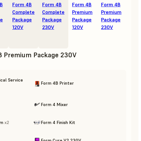
4B
Form 4B
Form 4B
Form 4B
Form 4B
Complete
Complete
Premium
Premium
ge
Package
Package
Package
Package
120V
230V
120V
230V
B Premium Package 230V
cal Service
Form 4B Printer
Form 4 Mixer
rm
x
2
Form 4 Finish Kit
Form Cure V2 230V