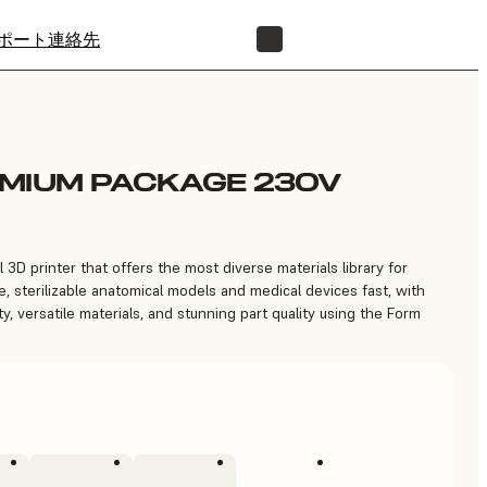
ポート
連絡先
正規販売代理店を探す
EMIUM PACKAGE 230V
 3D printer that offers the most diverse materials library for
, sterilizable anatomical models and medical devices fast, with
ty, versatile materials, and stunning part quality using the Form