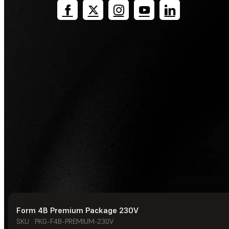
Form 4B Premium Package 230V
© Formlabs
2026
SKU : PKG-F4B-PREMIUM-230V