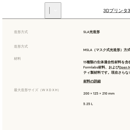
3Dプリンタ
造形方式
SLA光造形
造形方式
MSLA（マスク式光造形）方
材料
15種類の生体適合性材料を含
Formlabs材料、および
Open M
ティ製材料です。現在さらな
材料の詳細
最大造形サイズ（W X D X H）
200 × 125 × 210 mm
5.25 L