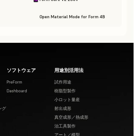
Open Material Mode for Form 4B
ソフトウェア
用途別活用法
PreForm
試作用途
Dashboard
樹脂型製作
小ロット量産
ング
射出成形
真空成形／熱成形
治工具製作
アート／模型