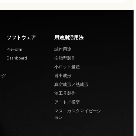
ソフトウェア
用途別活用法
PreForm
試作用途
Dashboard
樹脂型製作
小ロット量産
ング
射出成形
真空成形／熱成形
治工具製作
アート／模型
マス・カスタマイゼーシ
ョン