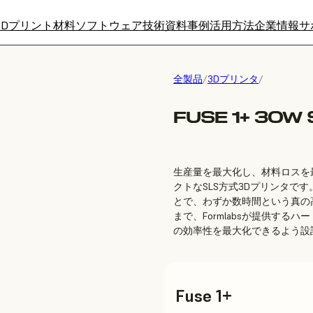
3Dプリント材料
ソフトウェア
技術資料
事例
活用方法
企業情報
サ
全製品
/
3Dプリンタ
/
FUSE 1+ 30W
生産量を最大化し、材料ロスを最小
クトなSLS方式3Dプリンタで
とで、わずか数時間という真の
まで、Formlabsが提供す
の効率性を最大化できるよう設
Fuse 1+