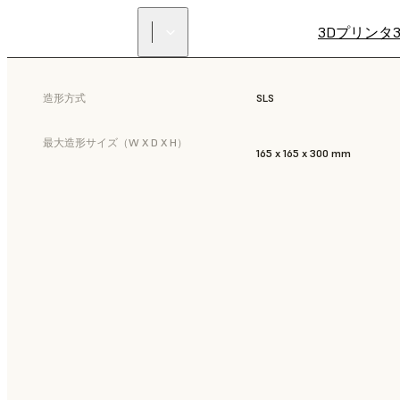
3Dプリンタ
造形方式
SLS
最大造形サイズ（W X D X H）
165 x 165 x 300 mm