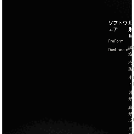
ソフトウ
用
ェア
別
用
PreForm
試
Dashboard
途
樹
製
小
ト
射
形
真
形
成
治