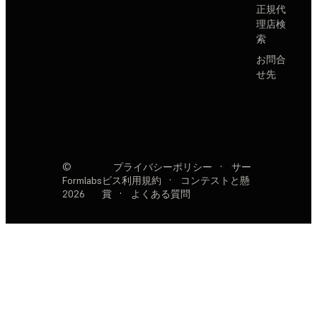
正規代
理店検
索
お問合
せ先
©
プライバシーポリシー
·
サー
Formlabs
ビス利用規約
·
コンテストと懸
2026
賞
·
よくある質問