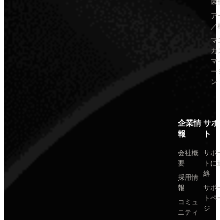
製
ア
／
マ
カ
マ
ー
ン
企業情
サポ
報
ト
会社概
サポ
要
トに
絡
採用情
報
サポ
トペ
コミュ
ジ
ニティ