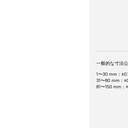
Formlabs
一に、そして
を重視して開
Formlabs材
検証済みの造
メリット
壁の最小厚み
一般的な寸法
0.2mm
1〜30 mm：±0
超高速
31〜80 mm：±
直感的な
81〜150 mm：
信頼性
カスタマ
検証済み
13時間2分
ドの豊富
非常に高
アセンブリ50
造形の精
Form 4（Gr
表現
ロン）で造形