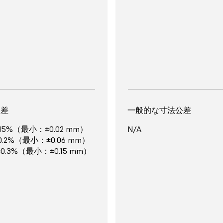
が、その他の生体適合性材
のレジンは作業者の安全性を第
ず、用途が限定されます。
臭気を最小限に抑えること
発されています。
FDMによる造形品は造形
いが可能で、造形プロセス
料の詳細
を汚しにくく臭いが少ない
す。
形設定
84時間
一般的な造形設定
公差
メリット
壁の最小厚み
一般的な寸法公差
アセンブリ50点（部品にし
.15%（最小：±0.02 mm）
0.8mm
N/A
造形単価の低さ
Bambu Lab X1（PLA Ba
0.2%（最小：±0.06 mm）
ワークフロー
比較的速いスピード
120ミクロン）で造形した
±0.3%（最小：±0.15 mm）
誰もが簡単に扱える
ーサポート
最小限の後処理作業
、エンジニアリンググレー
なスペシャルティ材料
い造形精度と造形品質
点（部品にして100点）を
密さと繊細なディテールの
eyレジン、積層ピッチ100ミク
した場合。