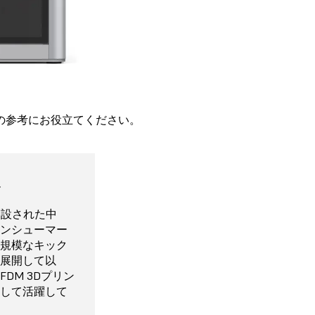
品選びの参考にお役立てください。
1シリーズ
ビーユーザー
ズ可能
ー
 X1（PLA
準備ソフトウェア
常は消耗品とみ
〜、X1Eは
に創設された中
Dプリンタは、
ミクロン）で造形し
自フィラメント用
他コンポーネ
。AMS材料管理
ンシューマー
解像度は、ノズ
し出すことで
パーティ製材
サポートはオ
れた4色対応の
規模なキック
よびモーター
を製作できま
用意されてい
用可能です。
です。AMSを追加す
展開して以
制御方法に依
に乏しく造形
トや編集が可
色でのプリントに
DM 3Dプリン
向にありま
が必要な可能
。スライサーソフ
して活躍して
では空洞が生じ
abが提供する無償