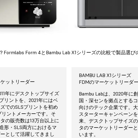
ormlabs Form 4とBambu Lab X1シリーズの比較で製
RM 4
RM 4
RM 4
RM 4
RM 4
RM 4
RM 4
RM 4
rmlabs Form 4
BAMBU LAB X1シリーズ
BAMBU LAB X1シリーズ
BAMBU LAB X1シリーズ
BAMBU LAB X1シリーズ
BAMBU LAB X1シリーズ
BAMBU LAB X1シリーズ
BAMBU LAB X1シリーズ
BAMBU LAB X1シリーズ
BAMBU LAB X1シリーズ
BAMBU LAB X1シリーズ
Bambu Lab X
XY軸解像度
光造形3Dプリンタ
0mm
99%
トライアンドエラーを削減
属サポート
ーケットリーダー
プロシューマー、学生、ホ
10時間32分
256 x 256 x 256mm
N/A
調査したうえでカスタマイ
最小限のサポート
本体価格：$1,199〜
FDMのマーケットリーダ
向けフィラメントプリンタ
N/A
Display™（LFD）は、マスク式
製品テストの独立系グローバ
の無償造形準備ソフトウェア
のすべてのハードウェアには、1
25には、プリント開始に必要
、2011年にデスクトップサイズ
アセンブリ1点をBambu Lab
Bambu Labの無償造形
製品保証は1年のみで、通
Bambu Lab X1Cは$1,199
Bambu Labは、2020年
A）方式の次世代3Dプリント
るテストで98.7%のプリン
、Formlabsが提供するすべて
と専属スタッフによる電子
ール、造形準備ソフトウェ
プリントを、2021年にはベ
FDM（熱溶解積層）方式3
Basic、積層ピッチ120
Bambu Studioには、独
なされるプリンターのその
$2,499〜購入が可能です
国・深センを拠点とするコ
解像度を実現する事前調整
FDM方式による造形品の
で、剥離力を低減すること
成しました。テスト方法と
に事前検証済みの造形設定
が付属しています。Pro
ashboardが含まれます。
ズでのSLSプリントを初め
熱可塑性フィラメントを押
た場合。
の造形設定、およびサード
ントには適用されません。
システムが1つのみ搭載さ
向けのテック企業です。大
エイリアス機能で、繊細で
ルのサイズ、材料特性、お
度と優れた表面品質、かつ
ついてはこちらの
います。簡単かつ最適な設
lanのご購入でサポート範囲の拡
ンプリートパッケージ
プリントメーカーです。そ
技術資料
軽量かつ低コストなパーツ
料向けの汎用プリセットが
ンラインポータルでのみ利
X1C Comboは$1449〜
スターターキャンペーンを
ィテール表現を可能にしま
がノズルを移動させる時の
実現します。滑らかな表面
だけます。
が可能なほか、必要に応じ
ワップ交換などその他のメ
は、Formlabsプリンタに合
タの販売数は13万台以上に
すが、ディテールの再現性
ます。造形設定はインポー
る場合は$349で、5〜16
来、デスクトップサイズのF
存します。
に再現した100％ソリッド
よる微調整も可能です。
用いただけます。専用回線
ム開発された後処理ツール
光造形・SLS両方におけるマ
品表面に積層痕が目立つ傾
能ですが、何度か試行錯誤
はAMS Hubが必要です
タのマーケットリーダーと
ーステクスチャとレジンタ
形可能な光造形方式は、透
ポートやトレーニングな
サービスプランが納品後す
ダーとして活躍してきまし
す。また、FDMプリント
性があります。
トウェアには、Bambu L
います。
ての詳細