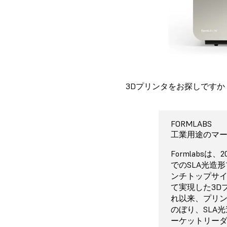
3Dプリンタをお探しですか？F
FORMLABS FO
FORMLABS FO
FORMLABS FO
FORMLABS FO
FORMLABS FO
FORMLABS FO
FORMLABS FO
FORMLABS
FORMLABS FO
FORMLABS
Fo
XY軸解像度
工業品質SLA
200 x 125 x 21
プリント成功率
プリセットで
プロによる専
$2,625〜
工業用途のマ
50μm
Low Force 
Form 4は、
Formlabs
Formlabs
本体価格$2,6
Formlabsは
光造形（MSL
ルリーダーによ
PreFormには
年の製品保証
なすべてのツ
でのSLA光造形
サブピクセル
テクノロジー
ト成功率を達
のレジン向け
メールサポート
ア、オンラインD
ンチトップサイ
済みのアンチ
で驚異的な速
結果の詳細に
が用意されて
Service P
Form 4のコ
て実現した3D
シャープなデ
てない精度を
でご確認いた
定でプリント
大やホットス
（$5,749）で
れ以来、プリン
す。
と細部まで高度
てユーザーに
リットもご利
わせてカスタ
のぼり、SLA
2時間36分
新搭載のリリ
なパーツを造
による電話サ
やプレミアム
ーケットリー
精細度につい