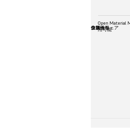
誰もが簡
Open Mater
造形速度
表面品質
精細度
最大造形サイズ
材料
信頼性
ソフトウェア
サポート
コスト
企業情報
代表的な用途
表現可能な最
用可能
0.1mm
ラピッド
機能確認
コンセプ
ラピッド
治具
製品用部
歯科モデ
医療用模
ジュエリ
模型や美
* 生体適合性が求め
用ください