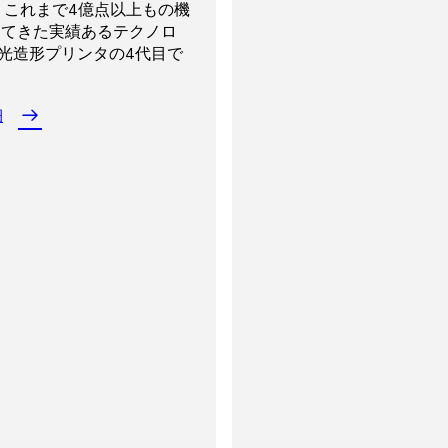
のフィルムで造形中の剥離
ashboard
では、複数台のプ
高く、等方性を備えた部品
関連のことはすべてお任
ただけます。
は、これまで4億点以上もの機
やすく、造形品が異方性と
ソフトウェア、またはサー
Form 4（Greyレジン、積
品質
高機能・工業品質レジン
抑えながら、レジンレベル
やプリント状況の監視、材
積層痕が目立つ
10種類以上の熱可塑性フ
Bambu Labのプリンタには、S
す。
ジネスの成長に集中してい
してきた実績あるテクノロ
平面に比べてZ方向の強度
のソフトウェアが使用でき
ミクロン）で造形した場合。
荷重センサーで品質の一貫
管理、チーム内での連携を
の担当者またはオンラインスト
Prusaslicer、Curaと
A光造形プリンタの4代目で
す。
途向けのサービスはありま
Dプリンタでは、射出成形品
のレジンは、水中での使用や風
FDMプリンタで作る造形
Bambu Labでは豊富な
。
からでも行えます。
いただくか、Formlasb
のスライサーソフトウェア
分けがつかないほどの造形
用の治具、ねじ部品など、
りやすく、表面がやや粗い
されているほか、サードパ
理店を通じてご購入いただ
ありますが、高度な機能は
ice Planの詳細
FDMとSLA光造形の比較
ます。
用途に対応できるよう開発
た場合はエラーメッセージ
め、より高品質にするため
料も使用可能です。フィラ
mを試す
ていません。
細
。
のQRコードが表示される
処理作業が必要。
格で予算に優しく、光沢や
早期解決をサポートしま
色、グリッターなど、さま
ング系材料は、ソフトシリ
や仕上げが表現可能なほか
材料、高強度・高耐久材
種類の材料を使用できます
など、機械的特性に特化し
ています。また、実製品用
FDM方式ではモデルを中
ポリウレタンや高温用途向
とで使用材料や造形時間を
ルティ材料もご用意してい
が、100%ソリッドな高密
形できません。造形品は異
がなく、透明性や滑らかさ
牙質、粘膜接触の想定され
熱可塑性フィラメントを使
5種類以上の生体適合性材料
FDMの造形品は高温にさ
で使用できる歯科・医療用
かくなる傾向があります。
も豊富に取り揃えていま
皮膚に優しいフィラメント