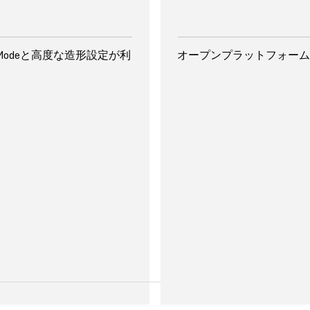
単に扱える使いやすさ
ial Modeと高度な造形設定が利
オープンプラットフォーム
小エンボス／デボス加工
代表的な用途
表現可能な最小エンボス／
プロトタイピング
0.6mm（幅）、2mm（高
ラピッドプロトタイ
用試作
治具
トモデル
コンセプトモデル
ツーリング
ホビー向けプロジェ
品の少量生産
ルや器具類
*
型や医療器具
*
ーの試作および鋳造
術用小道具
られる用途にはForm 4Bをご使