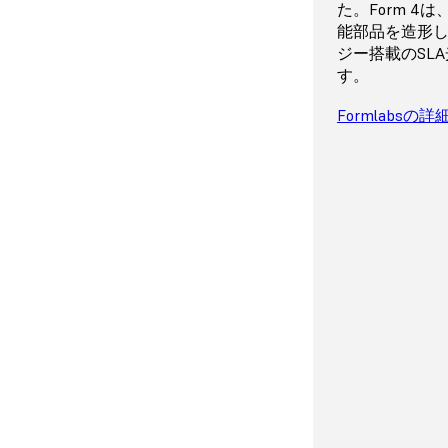
ンク底面の2層
オンラインの
D
明で防水性が
ど、プリンタ
ぐにご利用い
た。Form 4
アセンブリ1点を
滑らかな表面
20種類以上の
力を最小限に
リンタの管理
を製作できま
せ。お客様ビ
能部品を造形
層ピッチ100
センサーとZ軸
料や消耗品の
Formlabs
ただけます。
ジー搭載のSL
SLA光造形3
Formlabs
性を保ちます
いつでもどこ
アから直接ご購入
LFDの詳細
す。
とほとんど見
洞試験、溶接
の正規販売代
Formlabs Serv
品を製作でき
幅広い高性能
問題が発生し
今すぐPreFor
けます。
Formlabsの詳
されています
にサポート記事
など、問題の
エンジニアリ
す。
コンから柔軟
料、硬質材料
た配合になっ
部品に使える
けのスペシャ
ます。
骨、組織、象
る部品向けに1
など、
Form 4B
途向けレジン
す。