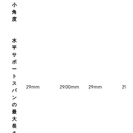
小
角
度
水
平
サ
ポ
ー
ト
ス
29mm
29.00mm
29mm
29.
パ
ン
の
最
大
長
さ