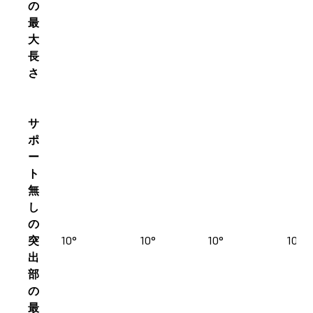
の
最
大
長
さ
サ
ポ
ー
ト
無
し
の
突
10°
10°
10°
10°
出
部
の
最