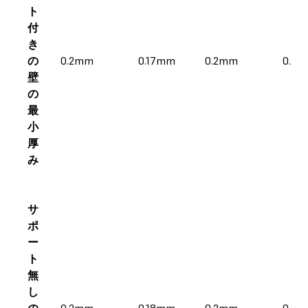
ト
付
き
の
0.2mm
0.17mm
0.2mm
0.2
壁
の
最
小
厚
み
サ
ポ
ー
ト
無
し
の
0.2mm
0.18mm
0.2mm
0.26