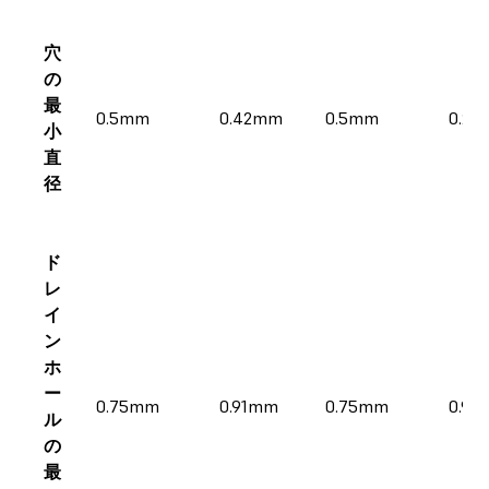
穴
の
最
0.5mm
0.42mm
0.5mm
0.2
小
直
径
ド
レ
イ
ン
ホ
ー
0.75mm
0.91mm
0.75mm
0.9
ル
の
最