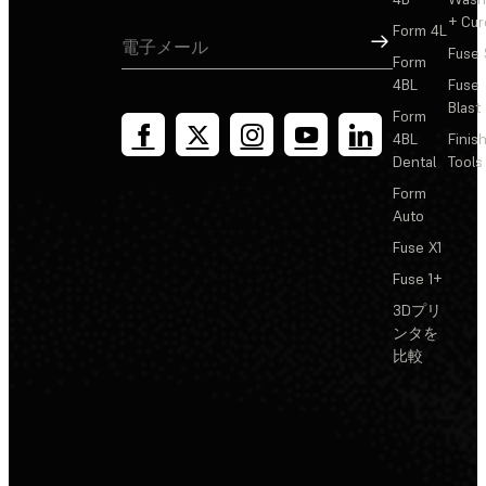
+ Cur
Form 4L
サインアップ
Fuse 
Form
4BL
Fuse
Blast
Form
4BL
Finis
Dental
Tools
Form
Auto
Fuse X1
Fuse 1+
3Dプリ
ンタを
比較