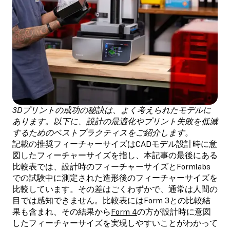
3Dプリントの成功の秘訣は、よく考えられたモデルに
あります。以下に、設計の最適化やプリント失敗を低減
するためのベストプラクティスをご紹介します。
記載の推奨フィーチャーサイズはCADモデル設計時に意
図したフィーチャーサイズを指し、本記事の最後にある
比較表では、設計時のフィーチャーサイズとFormlabs
での試験中に測定された造形後のフィーチャーサイズを
比較しています。その差はごくわずかで、通常は人間の
目では感知できません。比較表にはForm 3との比較結
果も含まれ、その結果から
Form 4
の方が設計時に意図
したフィーチャーサイズを実現しやすいことがわかって