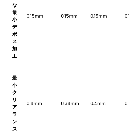
な
最
0.15mm
0.15mm
0.15mm
0.14
小
デ
ボ
ス
加
工
最
小
ク
リ
0.4mm
0.34mm
0.4mm
0.15
ア
ラ
ン
ス