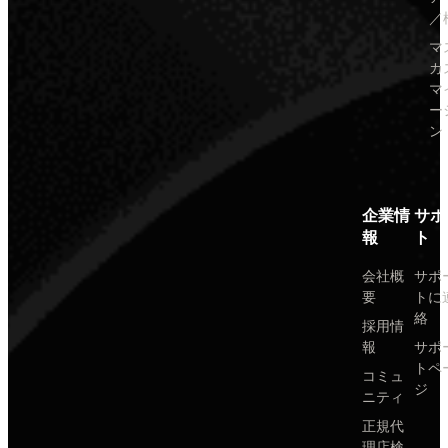
／
マ
カ
マ
ー
ン
企業情
サポ
報
ト
会社概
サポ
要
トに
絡
採用情
報
サポ
トペ
コミュ
ジ
ニティ
正規代
理店検