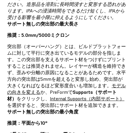
ださい。造形品を溶剤に長時間浸すと変形する恐れがあ
ります。IPAへの浸漬時間をできるだけ短くし、IPAから
受ける影響を最小限に抑えるようにしてください。
サポート無しの突出部の最大長さ
推奨：5.0mm/5000ミクロン
突出部（オーバーハング）とは、ビルドプラットフォー
ムに対して平行に突き出ているモデルの部分を指しま
す。この突出部を支えるサポート材をつけずにプリント
することは推奨されません。レイヤーが構造を維持でき
ず、歪みや分離の原因になることがあるためです。水平
方向の突出部は5mmを超えると変形し始め、突出部が
大きくなればなるほど変形度合いも増加します。
モデル
の向きを変える
か、PreFormで
Supports（サポート
材）
をクリックし、
Internal Supports（内部サポート）
を選択すると、突出部にサポート材を追加できます。
サポート無しの突出部の最小角度
推奨：平面から10°