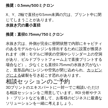
推奨：0.5mm/500ミクロン
X、Y、Z軸で直径が0.5mm未満の穴は、プリント中に閉
じてしまうことがあります。
水抜き穴の最小直径
推奨：直径0.75mm/750ミクロン
水抜き穴は、外側が完全に密閉状態で内部にキャビティ
のあるモデルからレジンを排出するために設置が推奨さ
れます（例：モデルに球状の空洞やシリンダー上の空洞
があり、ビルドプラットフォーム上で直接プリントする
場合など）。少なくとも直径0.75mmの水抜き穴がない
と、造形品内にレジンや空気が閉じ込められ、
カッピン
グによる
破裂を引き起こす恐れがあります。
相談セッションのご予約
3Dプリントのエキスパートに一対一でご相談いただけ
る相談セッションをご用意しています。ROI 分析やテス
ト・プリントなどを通して、お客様のビジネスに最適な
ソリューションを一緒に考えましょう。