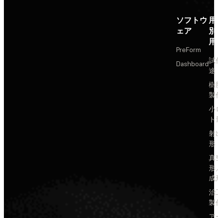
ソフトウ
用
ェア
別
用
PreForm
試
Dashboard
途
樹
製
小
ト
射
形
真
形
成
治
製
ア