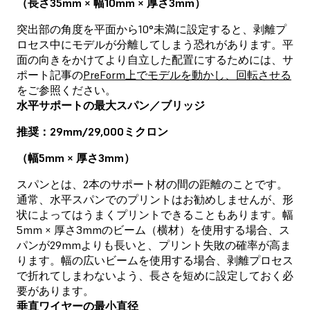
（長さ35mm × 幅10mm × 厚さ3mm）
突出部の角度を平面から10°未満に設定すると、剥離プ
ロセス中にモデルが分離してしまう恐れがあります。平
面の向きをかけてより自立した配置にするためには、サ
ポート記事の
PreForm上でモデルを動かし、回転させる
をご参照ください。
水平サポートの最大スパン／ブリッジ
推奨：29mm/29,000ミクロン
（幅5mm × 厚さ3mm）
スパンとは、2本のサポート材の間の距離のことです。
通常、水平スパンでのプリントはお勧めしませんが、形
状によってはうまくプリントできることもあります。幅
5mm × 厚さ3mmのビーム（横材）を使用する場合、ス
パンが29mmよりも長いと、プリント失敗の確率が高ま
ります。幅の広いビームを使用する場合、剥離プロセス
で折れてしまわないよう、長さを短めに設定しておく必
要があります。
垂直ワイヤーの最小直径