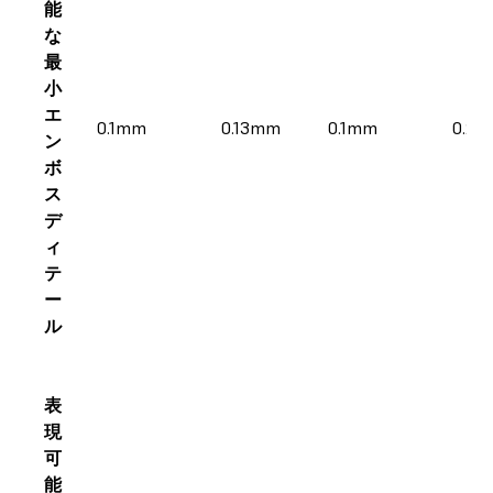
能
な
最
小
エ
0.1mm
0.13mm
0.1mm
0.2
ン
ボ
ス
デ
ィ
テ
ー
ル
表
現
可
能