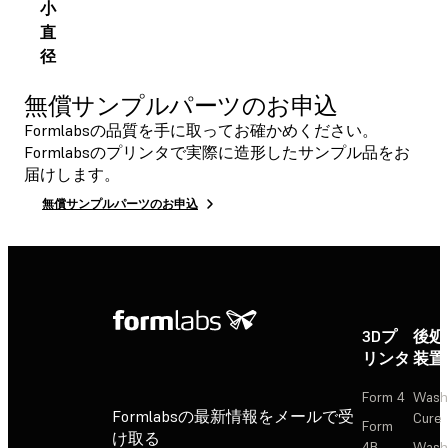
小
直
径
無償サンプルパーツのお申込
Formlabsの品質を手に取ってお確かめください。
Formlabsのプリンタで実際に造形したサンプル品をお
届けします。
無償サンプルパーツのお申込
3Dプ
後処
リンタ
装置
Form 4
Wash
Formlabsの最新情報をメールで受
Cure
Form
け取る
4B
Wash