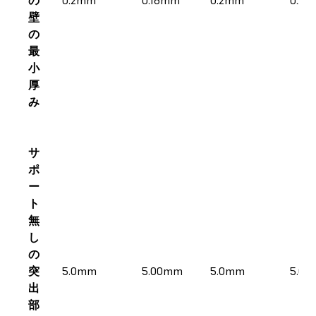
壁
の
最
小
厚
み
サ
ポ
ー
ト
無
し
の
突
5.0mm
5.00mm
5.0mm
5.0
出
部