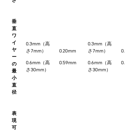
垂
直
ワ
イ
0.3mm（高
0.3mm（高
ヤ
さ7mm）
0.20mm
さ7mm）
0.3
ー
0.6mm（高
0.59mm
0.6mm（高
0.6
の
さ30mm）
さ30mm）
最
小
直
径
表
現
可