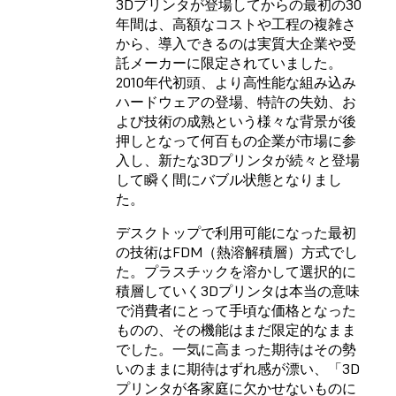
3Dプリンタが登場してからの最初の30
年間は、高額なコストや工程の複雑さ
から、導入できるのは実質大企業や受
託メーカーに限定されていました。
2010年代初頭、より高性能な組み込み
ハードウェアの登場、特許の失効、お
よび技術の成熟という様々な背景が後
押しとなって何百もの企業が市場に参
入し、新たな3Dプリンタが続々と登場
して瞬く間にバブル状態となりまし
た。
デスクトップで利用可能になった最初
の技術はFDM（熱溶解積層）方式でし
た。プラスチックを溶かして選択的に
積層していく3Dプリンタは本当の意味
で消費者にとって手頃な価格となった
ものの、その機能はまだ限定的なまま
でした。一気に高まった期待はその勢
いのままに期待はずれ感が漂い、「3D
プリンタが各家庭に欠かせないものに