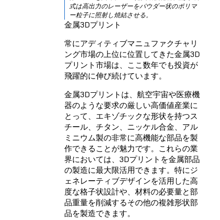
式は高出力のレーザーをパウダー状のポリマ
ー粒子に照射し焼結させる。
金属3Dプリント
常にアディティブマニュファクチャリ
ング市場の上位に位置してきた金属3D
プリント市場は、ここ数年でも投資が
飛躍的に伸び続けています。
金属3Dプリントは、航空宇宙や医療機
器のような要求の厳しい高価値産業に
とって、エキゾチックな形状を持つス
チール、チタン、ニッケル合金、アル
ミニウム製の非常に高機能な部品を製
作できることが魅力です。これらの業
界においては、3Dプリントを金属部品
の製造に最大限活用できます。特にジ
ェネレーティブデザインを活用した高
度な格子状設計や、材料の必要量と部
品重量を削減するその他の複雑形状部
品を製造できます。