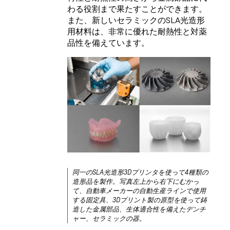
わる役割まで果たすことができます。
また、新しい
セラミックのSLA光造形
用材料
は、非常に優れた耐熱性と対薬
品性を備えています。
同一のSLA光造形3Dプリンタを使って4種類の
造形品を製作。写真左上から右下にむかっ
て、
自動車メーカーの自動生産ライン
で使用
する固定具、3Dプリント製の原型を使って鋳
造した金属部品、生体適合性を備えたデンチ
ャー、セラミックの器。