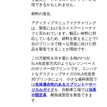
現できるかもしれません。
材料の進化
アディティブマニュファクチャリング
は、製造におけるスイスアーミーナイ
フと言われています。幅広い材料に対
応しているため、材料を変えることで1
台のプリンタで様々な用途に向けた部
品を製造できることが理由です。
この万能性を示す最たる例の1つが、
SLA光造形方式のようなレジンベース
のポリマー3Dプリントです。コンパク
トなデスクトップサイズのSLA光造形
3Dプリンタにより、小さな歯科医院で
は
生体適合性のあるスプリント
や
サー
ジカルガイド
を、自動車工場では
治具
や固定具
、耐熱成形型を製造できま
す。