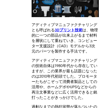
アディティブマニュファクチャリング
とも呼ばれる
3Dプリント技術
は、物理
的に一つの部品が出来上がるまで材料
を層状にして重ねていき、コンピュー
ター支援設計（CAD）モデルから3次
元のパーツを製作する手法です。
アディティブマニュファクチャリング
の技術自体は1980年代から存在してい
ますが、この業界が最も話題になった
のは2010年代初頭でした。プロモータ
ーたちがこぞって消費者製品としての
活用や、ホームデポやUPSなどからの
再注文事業などに広く活用できると銘
打ったことがきっかけでした。
過剰なまでの熱狂状態が落ちついたの