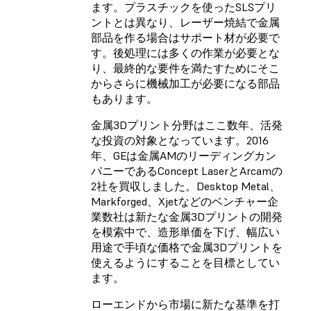
ます。プラスチックを使ったSLSプリ
ントとは異なり、レーザー焼結で金属
部品を作る場合はサポート材が必要で
す。後処理には多くの作業が必要とな
り、最終的な要件を満たすためにそこ
からさらに機械加工が必要になる部品
もあります。
金属3Dプリント分野はここ数年、活発
な投資の対象となっています。2016
年、GEは金属AMのリーディングカン
パニーであるConcept LaserとArcamの
2社を買収しました。Desktop Metal、
Markforged、Xjetなどのベンチャー企
業数社は新たな金属3Dプリントの開発
を模索中で、造形単価を下げ、幅広い
用途で手頃な価格で金属3Dプリントを
使えるようにすることを目標としてい
ます。
ローエンドから市場に新たな基準を打