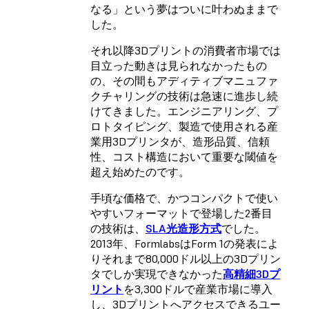
なる」という夢はついに叶わぬままで
した。
それ以降3Dプリントの消費者市場では
目立った動きは見られなかったもの
の、その間もアディティブマニュファ
クチャリングの技術は急速に進歩し続
けてきました。エンジニアリング、プ
ロトタイピング、製造で使用される産
業用3Dプリンタが、造形品質、信頼
性、コスト構造において重要な閾値を
超え始めたのです。
手頃な価格で、かつコンパクトで使い
やすいフォーマットで登場した2番目
の技術は、
SLA光造形方式
でした。
2013年、FormlabsはForm 1の発表によ
りそれまで80,000ドル以上の3Dプリン
タでしか実現できなかった
高精細3Dプ
リント
を3,300ドルで産業市場に導入
し、3Dプリントへアクセスできるユー