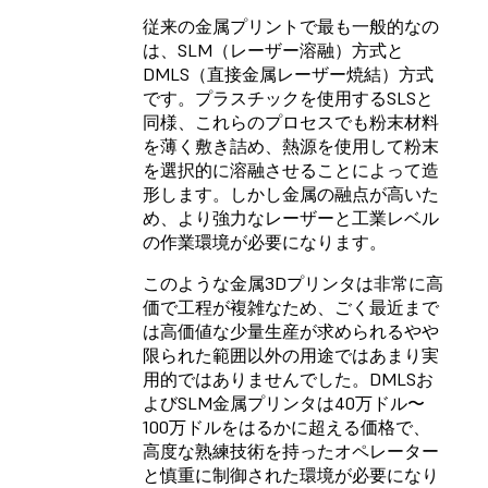
従来の金属プリントで最も一般的なの
は、SLM（レーザー溶融）方式と
DMLS（直接金属レーザー焼結）方式
です。プラスチックを使用するSLSと
同様、これらのプロセスでも粉末材料
を薄く敷き詰め、熱源を使用して粉末
を選択的に溶融させることによって造
形します。しかし金属の融点が高いた
め、より強力なレーザーと工業レベル
の作業環境が必要になります。
このような金属3Dプリンタは非常に高
価で工程が複雑なため、ごく最近まで
は高価値な少量生産が求められるやや
限られた範囲以外の用途ではあまり実
用的ではありませんでした。DMLSお
よびSLM金属プリンタは40万ドル〜
100万ドルをはるかに超える価格で、
高度な熟練技術を持ったオペレーター
と慎重に制御された環境が必要になり