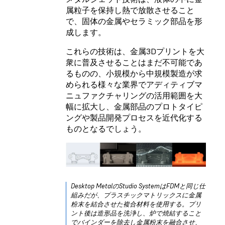
属粒子を保持し熱で放散させること
で、固体の金属やセラミック部品を形
成します。
これらの技術は、金属3Dプリントを大
衆に普及させることはまだ不可能であ
るものの、小規模から中規模製造が求
められる様々な業界でアディティブマ
ニュファクチャリングの活用範囲を大
幅に拡大し、金属部品のプロトタイピ
ングや製品開発プロセスを近代化する
ものとなるでしょう。
Desktop MetalのStudio SystemはFDMと同じ仕
組みだが、プラスチックマトリックスに金属
粉末を結合させた複合材料を使用する。プリ
ント後は造形品を洗浄し、炉で焼結すること
でバインダーを除去し金属粉末を融合させ、