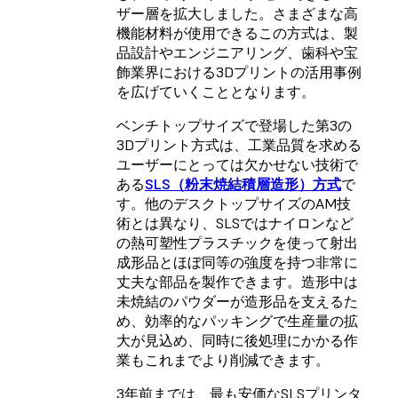
ザー層を拡大しました。さまざまな高
機能材料が使用できるこの方式は、製
品設計やエンジニアリング、歯科や宝
飾業界における3Dプリントの活用事例
を広げていくこととなります。
ベンチトップサイズで登場した第3の
3Dプリント方式は、工業品質を求める
ユーザーにとっては欠かせない技術で
ある
SLS（粉末焼結積層造形）方式
で
す。他のデスクトップサイズのAM技
術とは異なり、SLSではナイロンなど
の熱可塑性プラスチックを使って射出
成形品とほぼ同等の強度を持つ非常に
丈夫な部品を製作できます。造形中は
未焼結のパウダーが造形品を支えるた
め、効率的なパッキングで生産量の拡
大が見込め、同時に後処理にかかる作
業もこれまでより削減できます。
3年前までは、最も安価なSLSプリンタ