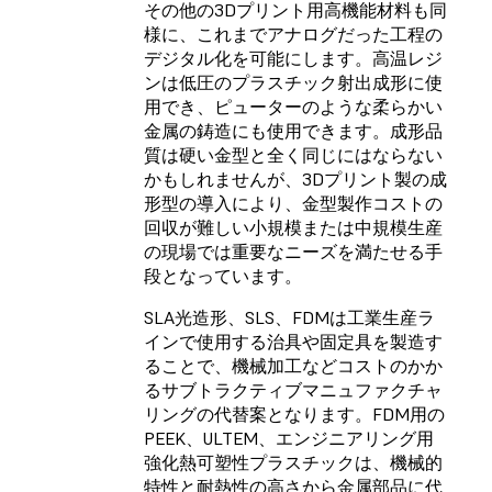
その他の3Dプリント用高機能材料も同
様に、これまでアナログだった工程の
デジタル化を可能にします。高温レジ
ンは低圧のプラスチック射出成形に使
用でき、ピューターのような柔らかい
金属の鋳造にも使用できます。成形品
質は硬い金型と全く同じにはならない
かもしれませんが、3Dプリント製の成
形型の導入により、金型製作コストの
回収が難しい小規模または中規模生産
の現場では重要なニーズを満たせる手
段となっています。
SLA光造形、SLS、FDMは工業生産ラ
インで使用する治具や固定具を製造す
ることで、機械加工などコストのかか
るサブトラクティブマニュファクチャ
リングの代替案となります。FDM用の
PEEK、ULTEM、エンジニアリング用
強化熱可塑性プラスチックは、機械的
特性と耐熱性の高さから金属部品に代