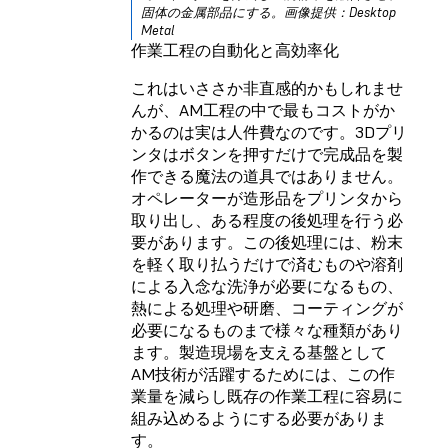
固体の金属部品にする。画像提供：Desktop
Metal
作業工程の自動化と高効率化
これはいささか非直感的かもしれませ
んが、AM工程の中で最もコストがか
かるのは実は人件費なのです。3Dプリ
ンタはボタンを押すだけで完成品を製
作できる魔法の道具ではありません。
オペレーターが造形品をプリンタから
取り出し、ある程度の後処理を行う必
要があります。この後処理には、粉末
を軽く取り払うだけで済むものや溶剤
による入念な洗浄が必要になるもの、
熱による処理や研磨、コーティングが
必要になるものまで様々な種類があり
ます。製造現場を支える基盤として
AM技術が活躍するためには、この作
業量を減らし既存の作業工程に容易に
組み込めるようにする必要がありま
す。