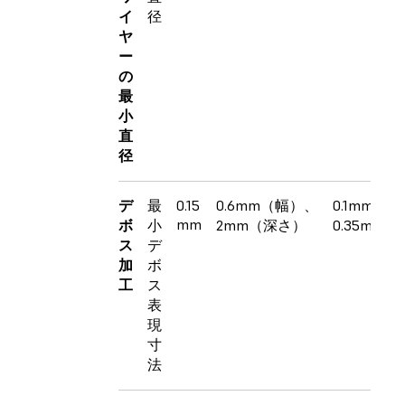
イ
径
ヤ
ー
の
最
小
直
径
デ
最
0.15
0.6mm（幅）、
0.1mm〜
mm
ボ
小
2mm（深さ）
0.35mm
ス
デ
加
ボ
工
ス
表
現
寸
法