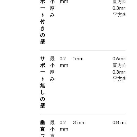
mm
ポ
小
直方向）、
ー
厚
0.3mm（
ト
み
平方向）
付
き
の
壁
サ
最
0.2
1mm
0.6mm（
mm
ポ
小
直方向）、
ー
厚
0.3mm（
ト
み
平方向）
無
し
の
壁
垂
最
0.2
3 mm
0.8 mm
mm
直
小
ワ
直