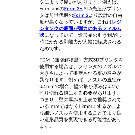
タによって違いがあります。例えば、
Formlabsの
Form 3+
SLA光造形プリン
タは前世代機の
Form 2
より設計の自由
度が高くなっていますが、これは
レジ
ンタンクの底面が弾力のあるフィルム
状
になっていて、造形品の引き剥がし
時にかかる剥離力が大幅に軽減される
ためです。
FDM（熱溶解積層）方式3Dプリンタ
を
使用する場合は、プリンタのノズルの
大きさによって推奨される壁の厚みが
異なります。例えば、ノズルの直径が
0.4mmの場合、壁の最小厚みは0.4で
割り切れる値にする必要があります。
つまり、壁の厚みを上表で推奨されて
いる1mmではなく1.2mmにするか、よ
り細いノズルを使用することでより良
い造形品質を実現できる可能性があり
ます。