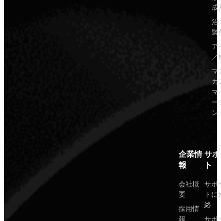
成
治
製
ア
／
マ
カ
マ
ー
ン
企業情
サポ
報
ト
会社概
サポ
要
トに
絡
採用情
報
サポ