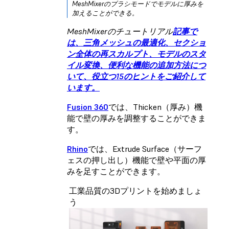
MeshMixerのブラシモードでモデルに厚みを
加えることができる。
MeshMixerのチュートリアル
記事で
は、三角メッシュの最適化、セクショ
ン全体の再スカルプト、モデルのスタ
イル変換、便利な機能の追加方法につ
いて、役立つ15のヒントをご紹介して
います。
Fusion 360
では、Thicken（厚み）機
能で壁の厚みを調整することができま
す。
Rhino
では、Extrude Surface（サーフ
ェスの押し出し）機能で壁や平面の厚
みを足すことができます。
工業品質の3Dプリントを始めましょ
う