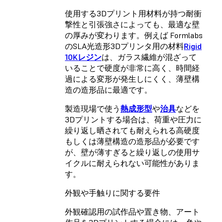
使用する3Dプリント用材料が持つ耐衝
撃性と引張強さによっても、最適な壁
の厚みが変わります。例えば Formlabs
のSLA光造形3Dプリンタ用の材料
Rigid
10Kレジン
は、ガラス繊維が混ざって
いることで硬度が非常に高く、時間経
過による変形が発生しにくく、薄壁構
造の造形品に最適です。
製造現場で使う
熱成形型
や
治具
などを
3Dプリントする場合は、荷重や圧力に
繰り返し晒されても耐えられる高硬度
もしくは薄壁構造の造形品が必要です
が、壁が薄すぎると繰り返しの使用サ
イクルに耐えられない可能性がありま
す。
外観や手触りに関する要件
外観確認用の試作品や置き物、アート