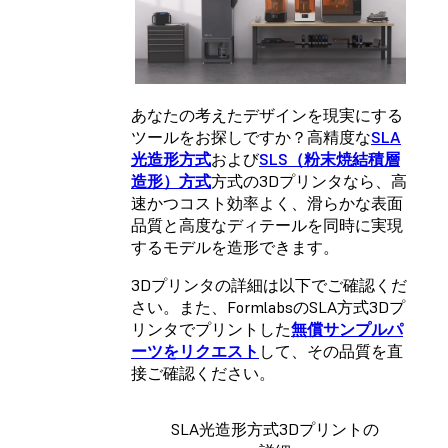
あなたの考えたデザインを現実にする
ツールをお探しですか？高精度な
SLA
光造形方式
および
SLS（粉末焼結積層
造形）方式
方式の3Dプリンタなら、高
速かつコスト効率よく、滑らかな表面
品質と高度なディテールを同時に実現
するモデルを造形できます。
3Dプリンタの詳細は以下でご確認くだ
さい。また、FormlabsのSLA方式3Dプ
リンタでプリントした
無償サンプルパ
ーツをリクエスト
して、その品質を直
接ご確認ください。
SLA光造形方式3Dプリントの