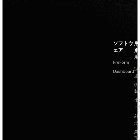
ソフトウ
用
ェア
別
用
PreForm
試
Dashboard
途
樹
製
小
ト
射
形
真
形