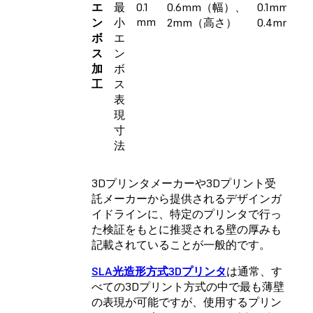
エ
最
0.1
0.6mm（幅）、
0.1mm〜
mm
ン
小
2mm（高さ）
0.4mm
ボ
エ
ス
ン
加
ボ
工
ス
表
現
寸
法
3Dプリンタメーカーや3Dプリント受
託メーカーから提供されるデザインガ
イドラインに、特定のプリンタで行っ
た検証をもとに推奨される壁の厚みも
記載されていることが一般的です。
SLA光造形方式3Dプリンタ
は通常、す
べての3Dプリント方式の中で最も薄壁
の表現が可能ですが、使用するプリン