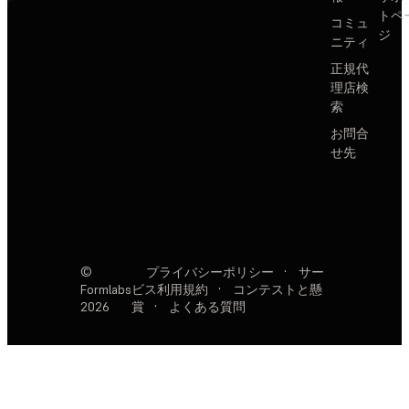
トペ
コミュ
ジ
ニティ
正規代
理店検
索
お問合
せ先
©
プライバシーポリシー
·
サー
Formlabs
ビス利用規約
·
コンテストと懸
2026
賞
·
よくある質問