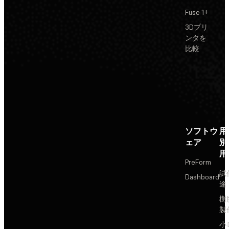
Fuse 1+
3Dプリ
ンタを
比較
ソフトウ
用
ェア
別
用
PreForm
試
Dashboard
途
樹
製
小