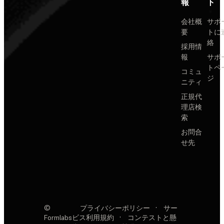
報
ト
会社概
サポ
要
トに
絡
採用情
報
サポ
トペ
コミュ
ジ
ニティ
正規代
理店検
索
お問合
せ先
©
プライバシーポリシー
·
サー
Formlabs
ビス利用規約
·
コンテストと懸