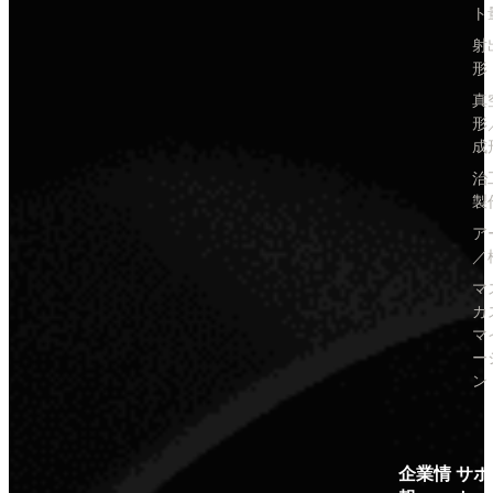
ト
射
形
真
形
成
治
製
ア
／
マ
カ
マ
ー
ン
企業情
サポ