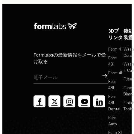
3Dプ
後処
リンタ
装置
Form 4
Wash
Formlabsの最新情報をメールで受
Cure
Form
け取る
4B
Wash
+ Cur
Form 4L
サインアップ
Fuse 
Form
4BL
Fuse
Blast
Form
4BL
Finis
Dental
Tools
Form
Auto
Fuse X1