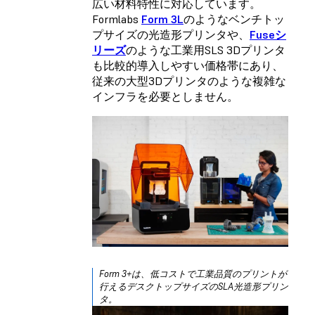
広い材料特性に対応しています。
Formlabs
Form 3L
のようなベンチトッ
プサイズの光造形プリンタや、
Fuseシ
リーズ
のような工業用SLS 3Dプリンタ
も比較的導入しやすい価格帯にあり、
従来の大型3Dプリンタのような複雑な
インフラを必要としません。
Form 3+は、低コストで工業品質のプリントが
行えるデスクトップサイズのSLA光造形プリン
タ。