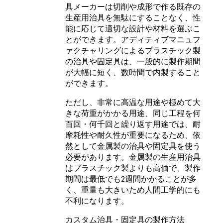
具メーカーは切削や成形で作る既存の
生産用治具を無駄にすることなく、性
能に応じて適切な設計や材料を選ぶこ
とができます。アディティブマニュフ
ァクチャリングによるプラスチック製
の治具や固定具は、一般的に製作期間
が大幅に短く、数時間で内製すること
ができます。
ただし、非常に高温な用途や極めて大
きな荷重がかかる用途、同じ工程を何
百回・何千回と繰り返す用途では、耐
摩耗性や耐久性が重要になるため、依
然として金属製の治具や固定具を使う
必要があります。金属製の生産用治具
はプラスチック製よりも高価で、製作
期間は最低でも2週間かかることが多
く、重量も大きいため人間工学的にも
不利になります。
カスタム治具・固定具の製作方法