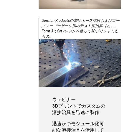
Dorman Productsの加圧ホース試験およびゴー
／ノーゴーゲージ用のテスト用治具（右）。
Form 3で
Greyレジン
を使って3Dプリントした
もの。
ウェビナー
3Dプリントでカスタムの
溶接治具を迅速に製作
迅速かつモジュール化可
能な溶接治具を活用して