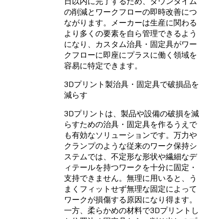
日以内に完了するため、ダウンタイム
の削減とワークフローの即時改善につ
ながります。メーカーは生産に関わる
より多くの要素を自ら管理できるよう
になり、カスタム治具・固定具がワー
クフローに即座にプラスに働く領域を
容易に特定できます。
3Dプリント製治具・固定具で破損品を
減らす
3Dプリントは、製品や設備の破損を減
らすための治具・固定具を作るうえで
も有効なソリューションです。万力や
クランプのような従来のワーク保持シ
ステムでは、不定形な形状や繊細なデ
ィテールを持つワークを十分に固定・
支持できません。無理に用いると、う
まくフィットせず無理な固定によって
ワークが損傷する原因になり得ます。
一方、柔らかめの材料で3Dプリントし