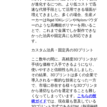
が進化するにつれ、より低コストで迅
速な代替手段として活用できる場面が
増えてきました。多くの場合、生産メ
ーカーはRigid 10KレジンやNylonパウダ
ーのような高機能ポリマーを用いるこ
とで、これまで金属でしか製作できな
かった治具や固定具にも対応できま
す。
カスタム治具・固定具の3Dプリント
ここ数年の間に、高精度3Dプリンタが
手頃な価格で入手できるようになり、
使いやすさと信頼性も向上しました。
その結果、3Dプリントは多くの企業で
導入される一般的な技術となった一方
で、市場に存在する様々な3Dプリンタ
から適切なものを選定することも難し
くなってしまっています。
こちらの技
術ガイド
では、現在最も普及している
3Dプリント方式である
FDM（熱溶融積