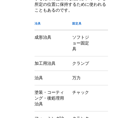
所定の位置に保持するために使われる
こともあるのです。
冶具
固定具
成形治具
ソフトジ
ョー固定
具
加工用治具
クランプ
治具
万力
塗装・コーティ
チャック
ング・後処理用
治具