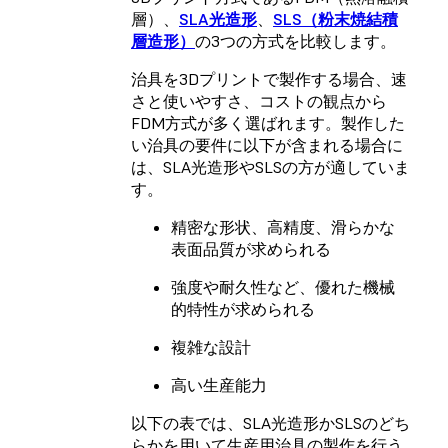
層）
、
SLA光造形
、
SLS（粉末焼結積
層造形）
の3つの方式を比較します。
治具を3Dプリントで製作する場合、速
さと使いやすさ、コストの観点から
FDM方式が多く選ばれます。製作した
い治具の要件に以下が含まれる場合に
は、SLA光造形やSLSの方が適していま
す。
精密な形状、高精度、滑らかな
表面品質が求められる
強度や耐久性など、優れた機械
的特性が求められる
複雑な設計
高い生産能力
以下の表では、SLA光造形かSLSのどち
らかを用いて生産用治具の製作を行う