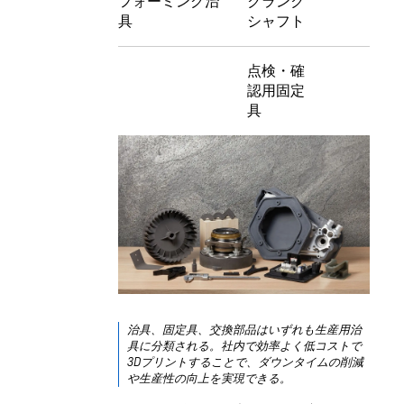
フォーミング治
クランク
具
シャフト
点検・確
認用固定
具
治具、固定具、交換部品はいずれも生産用治
具に分類される。社内で効率よく低コストで
3Dプリントすることで、ダウンタイムの削減
や生産性の向上を実現できる。