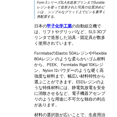
Form 3シリーズSLA光造形プリンタで
Durable
レジン
を使って造形された写真の位置決めピ
ンは 、シンプルなグリッド上でピンを素早く
再配置する。
日本の
甲子化学工業
の自動組立機で
は、リフトやグリッパなど、SLS 3Dプ
リンタで造形した治具・固定具が数多
く使用されています。
Formlabsの
Elastic 50Aレジン
や
Flexible
80Aレジン
のような柔らかいゴム材料
から、PEEK、
Formlabs Rigid 10Kレジ
ン
、
Nylon 12パウダーのような硬く高
強度な材料まで、幅広い材料特性から
選ぶことができます。
ESDレジン
のよ
うな特殊材料には、静電気放電を安全
に消散させるなど、電子機器アセンブ
リのような用途に不可欠な独自の利点
があります。
材料の選択肢が広いことで、生産用治