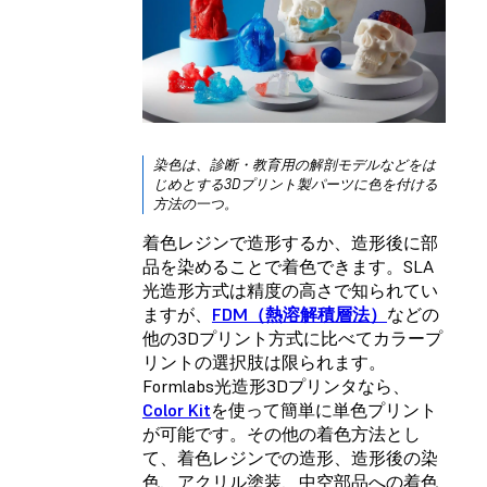
染色は、診断・教育用の解剖モデルなどをは
じめとする3Dプリント製パーツに色を付ける
方法の一つ。
着色レジンで造形するか、造形後に部
品を染めることで着色できます。SLA
光造形方式は精度の高さで知られてい
ますが、
FDM（熱溶解積層法）
などの
他の3Dプリント方式に比べてカラープ
リントの選択肢は限られます。
Formlabs光造形3Dプリンタなら、
Color Kit
を使って簡単に単色プリント
が可能です。その他の着色方法とし
て、着色レジンでの造形、造形後の染
色、アクリル塗装、中空部品への着色