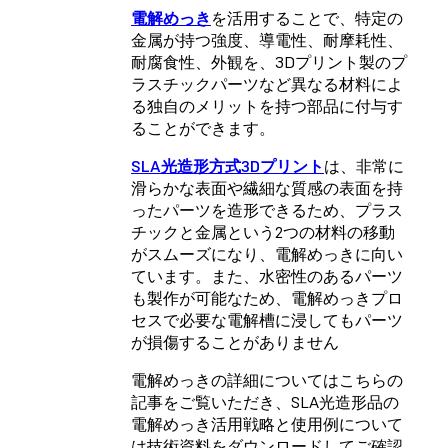
電解めっき
を活用することで、特定の
金属が持つ強度、導電性、耐摩耗性、
耐腐食性、外観を、3Dプリント製のプ
ラスチックパーツなど異なる材料によ
る独自のメリットを持つ部品に付与す
ることができます。
SLA光造形方式3Dプリント
は、非常に
滑らかな表面や繊細な質感の表面を持
ったパーツを造形できるため、プラス
チックと金属という2つの材料の移動
がスムーズになり、電解めっきに向い
ています。また、水密性のあるパーツ
も製作が可能なため、電解めっきプロ
セスで必要な電解槽に浸してもパーツ
が損傷することがありません
電解めっきの詳細についてはこちらの
記事をご覧いただき、SLA光造形品の
電解めっき活用戦略と使用例について
は技術資料をダウンロードしてご確認