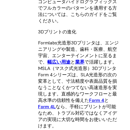
コンピュータハイドログラフィックス
でフルカラーのパターンを適用する方
法については、こちらのガイドをご覧
ください。
3Dプリントの進化
Formlabs光造形3Dプリンタは、エンジ
ニアリングや製造、歯科・医療、航空
宇宙、エンターテインメントに至るま
で、
幅広い用途
と
業界
で活躍します。
MSLA（マスク式光造形）3Dプリンタ
Form 4シリーズは、SLA光造形の次の
変革として、寸法精度や表面品質を損
なうことなくかつてない高速造形を実
現します。直感的なワークフローと最
高水準の信頼性を備えた
Form 4
と
Form 4L
なら、手軽にプリントが可能
なため、トラブル対応ではなくアイデ
アの実現に大切な時間をお使いいただ
けます。