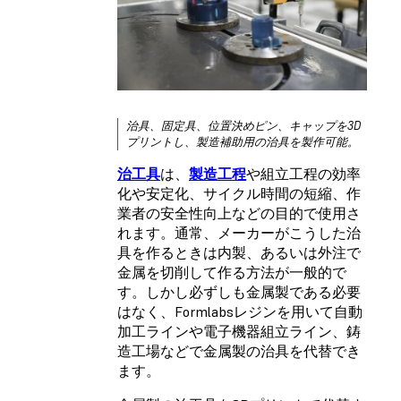
治具、固定具、位置決めピン、キャップを3D
プリントし、製造補助用の治具を製作可能。
治工具
は、
製造工程
や組立工程の効率
化や安定化、サイクル時間の短縮、作
業者の安全性向上などの目的で使用さ
れます。通常、メーカーがこうした治
具を作るときは内製、あるいは外注で
金属を切削して作る方法が一般的で
す。しかし必ずしも金属製である必要
はなく、Formlabsレジンを用いて自動
加工ラインや電子機器組立ライン、鋳
造工場などで金属製の治具を代替でき
ます。