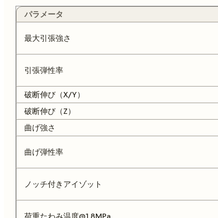
パラメータ
最大引張強さ
引張弾性率
破断伸び（X/Y）
破断伸び（Z）
曲げ強さ
曲げ弾性率
ノッチ付きアイゾット
荷重たわみ温度@1.8MPa