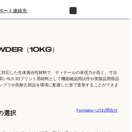
ポート
連絡先
正規販売代理店を探す
OWDER（10KG）
い用途に対応した生体適合性材料で、ディテールの表現力が高く、寸法
いSLS 3Dプリント用材料として機能確認用試作や実製品用部品
ンブリや高耐久部品を環境に配慮した形で造形することができま
Formlabsへのお問合せ
の選択