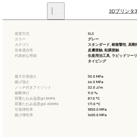
3Dプリンタ
造形方式
SLS
カラー
グレー
カテゴリ
スタンダード, 耐衝撃性, 高剛性
生体適合性
皮膚接触, 粘膜接触
代表的な用途
生産用治工具, ラピッドツーリ
タイピング
最大引張強さ
50.0 MPa
曲げ強さ
66.0 MPa
ノッチ付きアイゾット
32.0 J/m
破断伸び
11.0 %
荷重たわみ温度@1.8MPA
87.0 °C
荷重たわみ温度@0.45MPA
171.0 °C
引張弾性率
1850.0 MPa
曲げ弾性率
1600.0 MPa