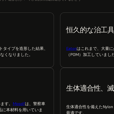
恒久的な治工
プロトタイプを造形した結果、
Eaton
はこれまで、大量に
がなくなりました。
（POM）加工していました
生体適合性、
います。
Mosolf
は、警察車
生体適合性を備えたNylo
品に本材料を用いていま
最適です。