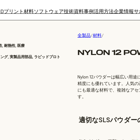
3Dプリント材料
ソフトウェア
技術資料
事例
活用方法
企業情報
サ
全製品
/
材料
/
, 耐熱性, 医療
NYLON 12 P
ング, 実製品用部品, ラピッドプロト
Nylon 12パウダーは幅広
精度にも優れています。人気の高
にも最適な材料で、複雑なアセ
す。
適切なSLSパウダー