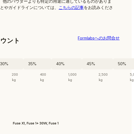
は、他のパウダーよりも特定の用途に適しているものがありま
とやガイドラインについては、
こちらの記事
をお読みくださ
Formlabsへのお問合せ
カウント
30%
35%
40%
45%
50%
200
400
1,000
2,500
5,
kg
kg
kg
kg
kg
Fuse X1, Fuse 1+ 30W, Fuse 1