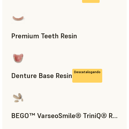
Odontología
Premium Teeth Resin
Odontología
Descatalogando
Denture Base Resin
Odontología
BEGO™ VarseoSmile® TriniQ® Resin
Odontología