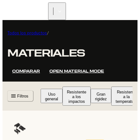
ENCUENTRA UN
REVENDEDOR
Todos los productos
/
MATERIALES
COMPARAR
OPEN MATERIAL MODE
Resistente
Resistente
Uso
Gran
Filtros
a los
a la
general
rigidez
impactos
temperatura