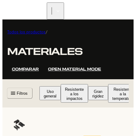
ENCUENTRA UN
REVENDEDOR
Todos los productos
/
MATERIALES
COMPARAR
OPEN MATERIAL MODE
Resistente
Resistente
Uso
Gran
Filtros
a los
a la
general
rigidez
impactos
temperatura