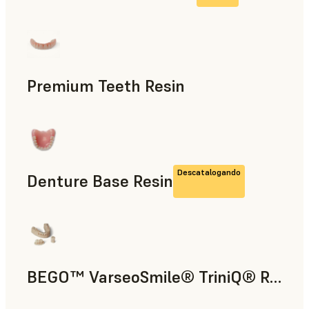
Odontología
Premium Teeth Resin
Odontología
Descatalogando
Denture Base Resin
Odontología
BEGO™ VarseoSmile® TriniQ® Resin
Odontología