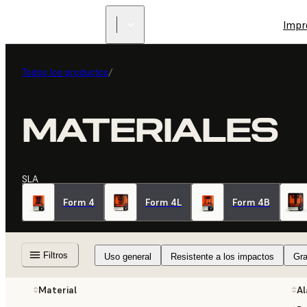
Impr
Todos los productos
/
MATERIALES
SLA
Form 4
Form 4L
Form 4B
Filtros
Uso general
Resistente a los impactos
Gra
Material
Al