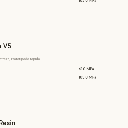
105.0 MPa
n V5
trezo, Prototipado rápido
61.0 MPa
103.0 MPa
Resin