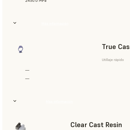
2450.0 MPa
Más información
True Cas
Utillaje rápido
—
—
Más información
Clear Cast Resin