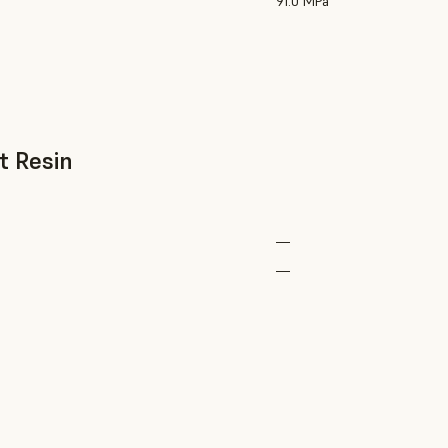
91.0 MPa
t Resin
—
—