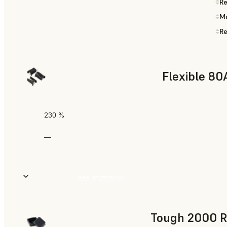
Re
Mó
Re
Flexible 80
230 %
—
Más información
Tough 2000 R