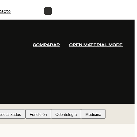
tacto
ENCUENTRA UN REVENDEDOR
COMPARAR
OPEN MATERIAL MODE
pecializados
Fundición
Odontología
Medicina