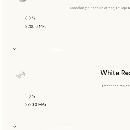
Modelos y piezas de atrezo, Utillaje r
6.0 %
2200.0 MPa
Más información
White Re
Prototipado rápido
11.0 %
2750.0 MPa
Más información