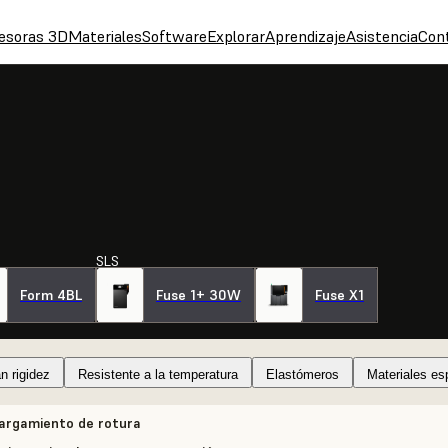
esoras 3D
Materiales
Software
Explorar
Aprendizaje
Asistencia
Con
SLS
Form 4BL
Fuse 1+ 30W
Fuse X1
n rigidez
Resistente a la temperatura
Elastómeros
Materiales es
argamiento de rotura