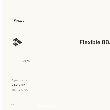
Prezzo
Flexible 80
230%
—
A partire da
242,78 €
incl. 22% IVA
Acquista Ora