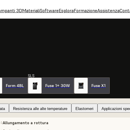
ampanti 3D
Materiali
Software
Esplora
Formazione
Assistenza
Cont
SLS
Form 4BL
Fuse 1+ 30W
Fuse X1
vata
Resistenza alle alte temperature
Elastomeri
Applicazioni spe
Allungamento a rottura