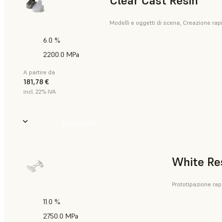
Clear Cast Resin
Modelli e oggetti di scena, Creazione rapid
6.0 %
2200.0 MPa
A partire da
181,78 €
incl. 22% IVA
Acquista Ora
White Re
Prototipazione rap
11.0 %
2750.0 MPa