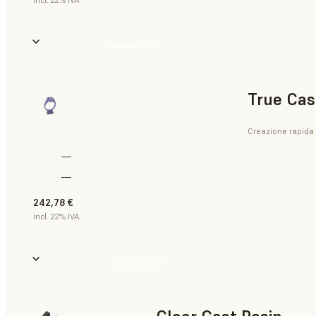
Acquista Ora
True Cas
Creazione rapida 
—
—
242,78 €
incl. 22% IVA
Acquista Ora