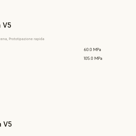
n V5
cena, Prototipazione rapida
60.0 MPa
105.0 MPa
n V5