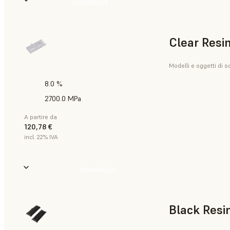
Acquista Ora
Clear Resi
Modelli e oggetti di s
8.0 %
2700.0 MPa
A partire da
120,78 €
incl. 22% IVA
Acquista Ora
Black Resi