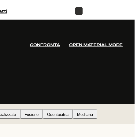
atti
NEGOZIO
CONFRONTA
OPEN MATERIAL MODE
cializzate
Fusione
Odontoiatria
Medicina