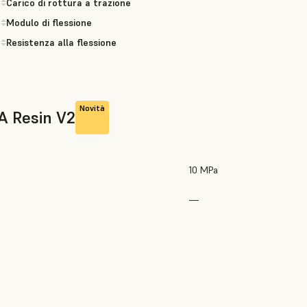
Carico di rottura a trazione
Modulo di flessione
Resistenza alla flessione
Novità
A Resin V2
10 MPa
—