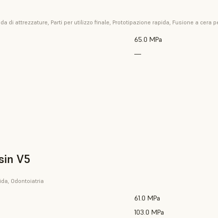
a di attrezzature, Parti per utilizzo finale, Prototipazione rapida, Fusione a cera 
65.0 MPa
—
sin V5
ida, Odontoiatria
61.0 MPa
103.0 MPa