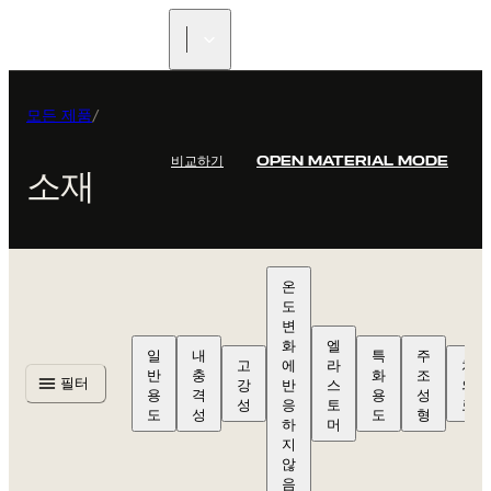
리셀러 찾기
모든 제품
/
비교하기
OPEN MATERIAL MODE
소재
온
도
변
화
엘
일
내
특
주
고
에
라
치
반
충
화
조
필터
강
반
스
의
용
격
용
성
성
응
토
료
도
성
도
형
하
머
지
않
음