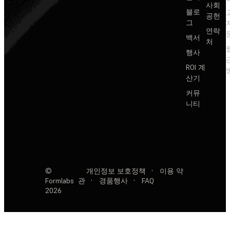
사회
블로
공헌
그
연락
백서
처
행사
ROI 계
산기
커뮤
니티
©
개인정보 보호정책
·
이용 약
Formlabs
관
·
경품행사
·
FAQ
2026