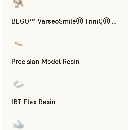
BEGO™ VarseoSmileⓇ TriniQⓇ Resin
치의료
Precision Model Resin
치의료
IBT Flex Resin
치의료