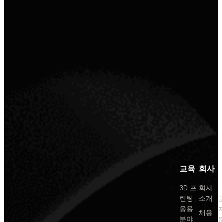
교육
회사
3D 프
회사
린팅
소개
응용
채용
분야