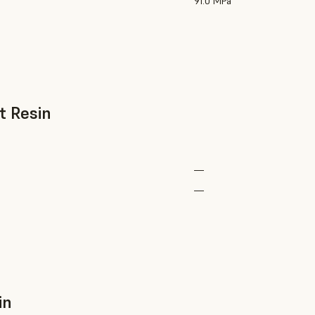
91.0 MPa
t Resin
—
—
in