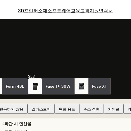
3D프린터
소재
소프트웨어
교육
고객지원
연락처
SLS
Form 4BL
Fuse 1+ 30W
Fuse X1
 반응하지 않음
엘라스토머
특화 용도
주조 성형
치의료
의
파단 시 연신율