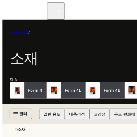
모든 제품
/
소재
SLA
Form 4
Form 4L
Form 4B
필터
일반 용도
내충격성
고강성
온도 변화에
소재