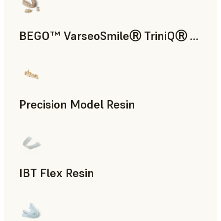
BEGO™ VarseoSmileⓇ TriniQⓇ Resin
치의료
Precision Model Resin
치의료
IBT Flex Resin
치의료