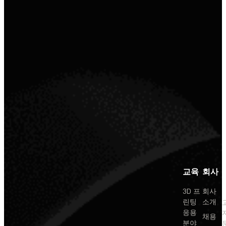
교육
회사
3D 프
회사
린팅
소개
응용
채용
분야