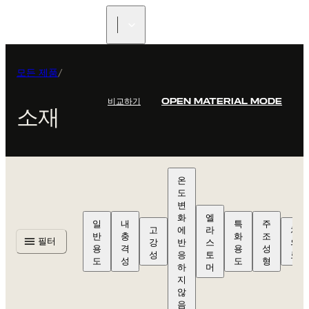
리셀러 찾기
모든 제품
/
비교하기
OPEN MATERIAL MODE
소재
온
도
변
화
엘
일
내
특
주
고
에
라
치
반
충
화
조
필터
강
반
스
의
용
격
용
성
성
응
토
료
도
성
도
형
하
머
지
않
음