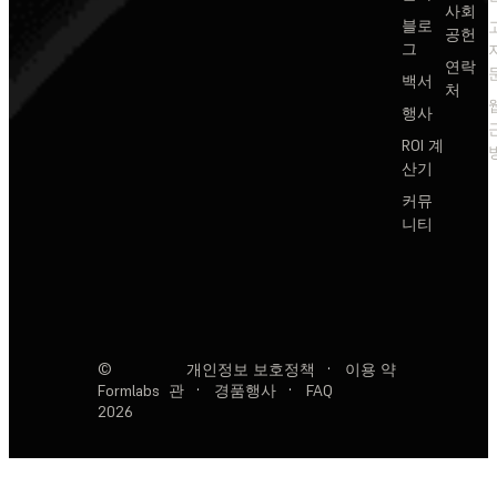
사회
블로
공헌
그
연락
백서
처
행사
ROI 계
산기
커뮤
니티
©
개인정보 보호정책
·
이용 약
Formlabs
관
·
경품행사
·
FAQ
2026