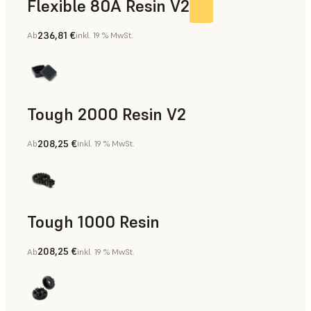
Flexible 80A Resin V2
236,81 €
Ab
inkl. 19 % MwSt.
Tough 2000 Resin V2
208,25 €
Ab
inkl. 19 % MwSt.
Fertigungshilfsmittel, Teile für die Endverwendung, Rapid 
Tough 1000 Resin
208,25 €
Ab
inkl. 19 % MwSt.
Fertigungshilfsmittel, Teile für die Endverwendung, Rapid 