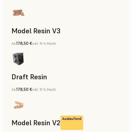
Model Resin V3
178,50 €
Ab
inkl. 19 % MwSt.
Zahnmedizin
Draft Resin
178,50 €
Ab
inkl. 19 % MwSt.
Rapid Prototyping, Zahnmedizin
Auslaufend
Model Resin V2