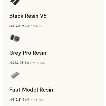
Black Resin V5
117,81 €
Ab
inkl. 19 % MwSt.
Modelle und Requisiten, Rapid Prototyping
Grey Pro Resin
232,05 €
Ab
inkl. 19 % MwSt.
Rapid Tooling, Rapid Prototyping
Fast Model Resin
117,81 €
Ab
inkl. 19 % MwSt.