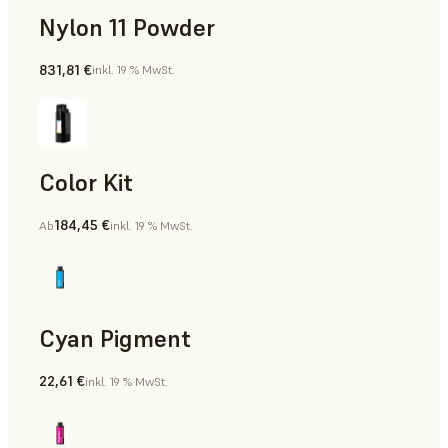
Nylon 11 Powder
831,81 €
inkl. 19 % MwSt.
Fertigungshilfsmittel, Rapid Tooling, Teile für die Endverw
Color Kit
184,45 €
Ab
inkl. 19 % MwSt.
Cyan Pigment
22,61 €
inkl. 19 % MwSt.