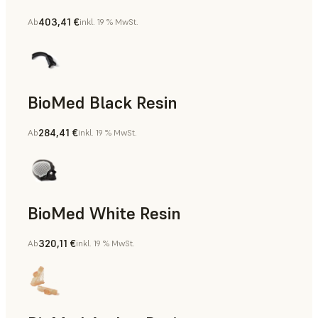
403,41 €
Ab
inkl. 19 % MwSt.
Fertigungshilfsmittel, Teile für die Endverwendung, Rapid 
BioMed Black Resin
284,41 €
Ab
inkl. 19 % MwSt.
BioMed White Resin
320,11 €
Ab
inkl. 19 % MwSt.