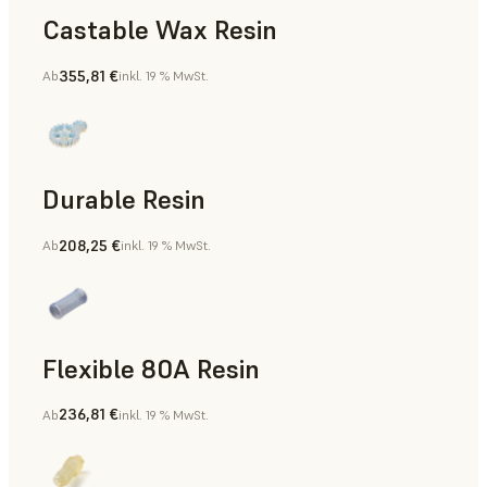
Castable Wax Resin
355,81 €
Ab
inkl. 19 % MwSt.
Rapid Tooling, Feinguss, Modelle zum Gießen und Pressen
Durable Resin
208,25 €
Ab
inkl. 19 % MwSt.
Fertigungshilfsmittel, Rapid Prototyping
Flexible 80A Resin
236,81 €
Ab
inkl. 19 % MwSt.
Rapid Prototyping