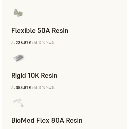
Flexible 50A Resin
236,81 €
Ab
inkl. 19 % MwSt.
Rapid Prototyping
Rigid 10K Resin
355,81 €
Ab
inkl. 19 % MwSt.
Rapid Tooling, Teile für die Endverwendung, Rapid Prototyp
BioMed Flex 80A Resin