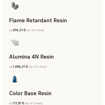
Flame Retardant Resin
296,31 €
Ab
inkl. 19 % MwSt.
Teile für die Endverwendung, Rapid Prototyping
Alumina 4N Resin
1.486,31 €
Ab
inkl. 19 % MwSt.
Fertigungshilfsmittel, Rapid Tooling, Teile für die Endverw
Color Base Resin
117,81 €
Ab
inkl. 19 % MwSt.