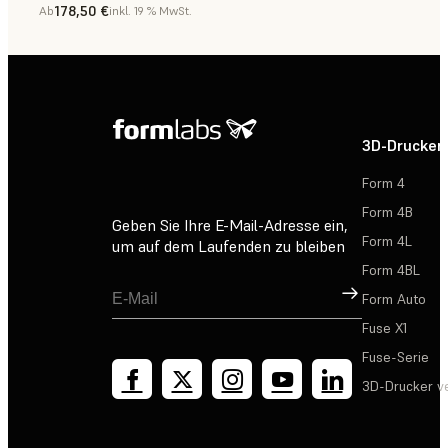
178,50 €
Ab
inkl. 19 % MwSt.
Zahnmedizin
3D-Drucker
Form 4
Form 4B
Geben Sie Ihre E-Mail-Adresse ein,
Form 4L
um auf dem Laufenden zu bleiben
Form 4BL
Registrieren
Form Auto
Fuse X1
Fuse-Serie
3D-Drucker v