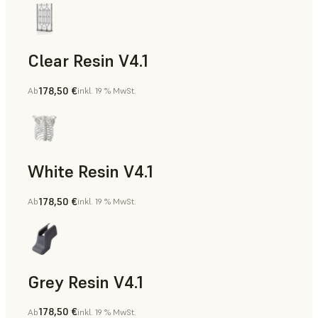
Clear Resin V4.1
178,50 €
Ab
inkl. 19 % MwSt.
Modelle und Requisiten, Rapid Prototyping
White Resin V4.1
178,50 €
Ab
inkl. 19 % MwSt.
Rapid Prototyping, Zahnmedizin
Grey Resin V4.1
178,50 €
Ab
inkl. 19 % MwSt.
Modelle und Requisiten, Fertigungshilfsmittel, Rapid Proto