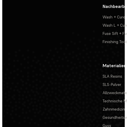
Nachbearbe
Wash + Cure
Wash L + Cur
Fuse Sift + Fu
Finishing Tool
Materialien
SLA Resins
SLS-Pulver
Allzweckmater
Technische Ma
Zahnmedizin
Gesundheits
Guss