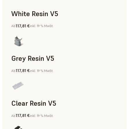
White Resin V5
117,81 €
Ab
inkl. 19 % MwSt.
Rapid Prototyping, Zahnmedizin
Grey Resin V5
117,81 €
Ab
inkl. 19 % MwSt.
Modelle und Requisiten, Fertigungshilfsmittel, Rapid Proto
Clear Resin V5
117,81 €
Ab
inkl. 19 % MwSt.
Modelle und Requisiten, Rapid Prototyping