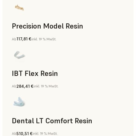
Precision Model Resin
117,81 €
Ab
inkl. 19 % MwSt.
Zahnmedizin
IBT Flex Resin
284,41 €
Ab
inkl. 19 % MwSt.
Zahnmedizin
Dental LT Comfort Resin
510,51 €
Ab
inkl. 19 % MwSt.
Zahnmedizin