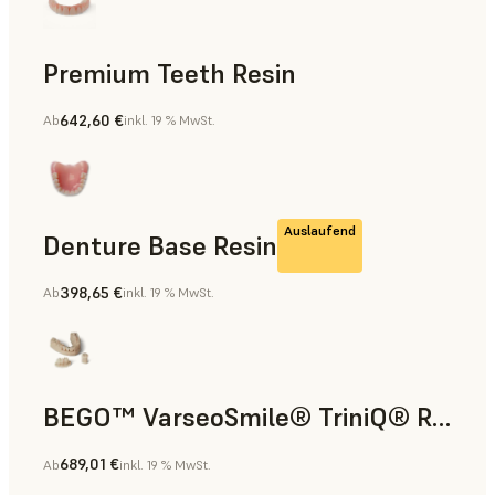
Premium Teeth Resin
642,60 €
Ab
inkl. 19 % MwSt.
Zahnmedizin
Auslaufend
Denture Base Resin
398,65 €
Ab
inkl. 19 % MwSt.
Zahnmedizin
BEGO™ VarseoSmile® TriniQ® Resin
689,01 €
Ab
inkl. 19 % MwSt.
Zahnmedizin