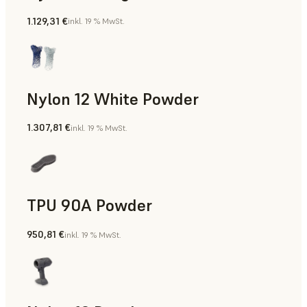
1.129,31 €
inkl. 19 % MwSt.
Fertigungshilfsmittel, Rapid Tooling, Teile für die Endverw
Nylon 12 White Powder
1.307,81 €
inkl. 19 % MwSt.
Fertigungshilfsmittel, Teile für die Endverwendung, Rapid 
TPU 90A Powder
950,81 €
inkl. 19 % MwSt.
Teile für die Endverwendung, Rapid Prototyping