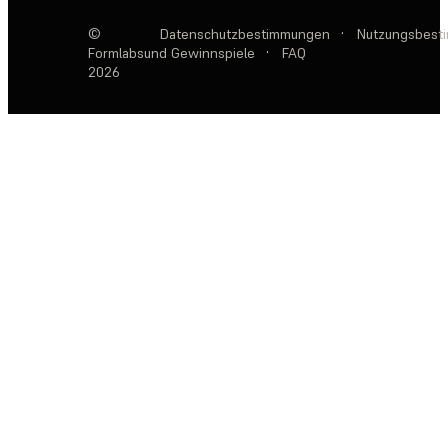
©
Datenschutzbestimmungen
·
Nutzungsbest
Formlabs
und Gewinnspiele
·
FAQ
2026