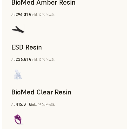
BioMed Amber Resin
296,31 €
Ab
inkl. 19 % MwSt.
ESD Resin
236,81 €
Ab
inkl. 19 % MwSt.
Rapid Prototyping
BioMed Clear Resin
415,31 €
Ab
inkl. 19 % MwSt.