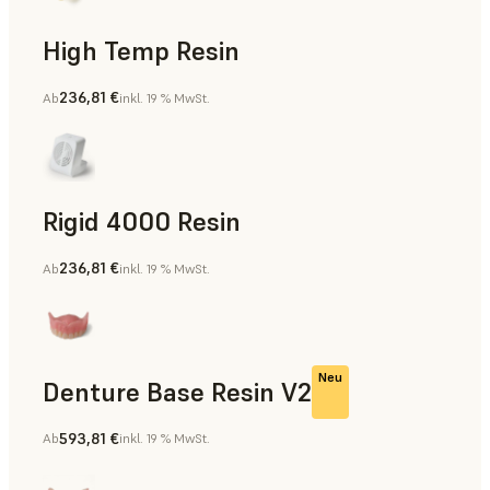
High Temp Resin
236,81 €
Ab
inkl. 19 % MwSt.
Rapid Tooling, Teile für die Endverwendung, Rapid Prototyp
Rigid 4000 Resin
236,81 €
Ab
inkl. 19 % MwSt.
Teile für die Endverwendung, Rapid Prototyping
Neu
Denture Base Resin V2
593,81 €
Ab
inkl. 19 % MwSt.
Zahnmedizin