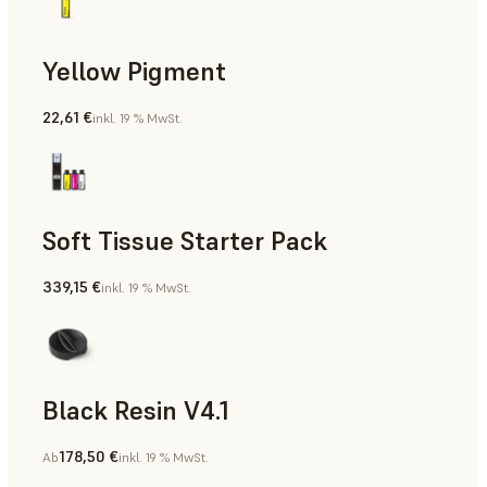
Yellow Pigment
22,61 €
inkl. 19 % MwSt.
Soft Tissue Starter Pack
339,15 €
inkl. 19 % MwSt.
Black Resin V4.1
178,50 €
Ab
inkl. 19 % MwSt.
Modelle und Requisiten, Rapid Prototyping