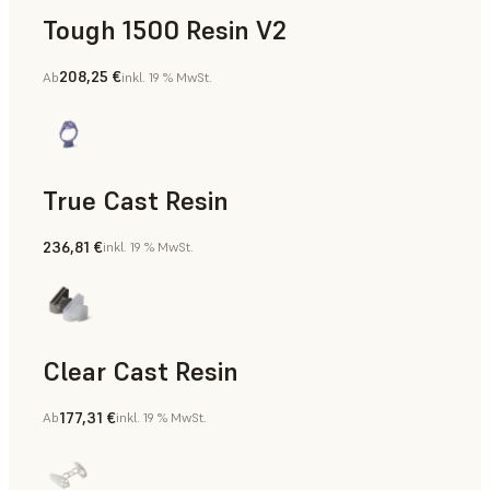
Tough 1500 Resin V2
208,25 €
Ab
inkl. 19 % MwSt.
Fertigungshilfsmittel, Teile für die Endverwendung, Rapid 
True Cast Resin
236,81 €
inkl. 19 % MwSt.
Rapid Tooling
Clear Cast Resin
177,31 €
Ab
inkl. 19 % MwSt.
Modelle und Requisiten, Rapid Tooling, Teile für die Endve