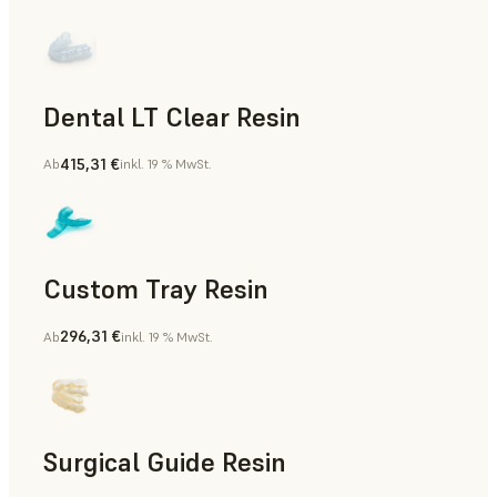
Dental LT Clear Resin
415,31 €
Ab
inkl. 19 % MwSt.
Zahnmedizin
Custom Tray Resin
296,31 €
Ab
inkl. 19 % MwSt.
Zahnmedizin
Surgical Guide Resin